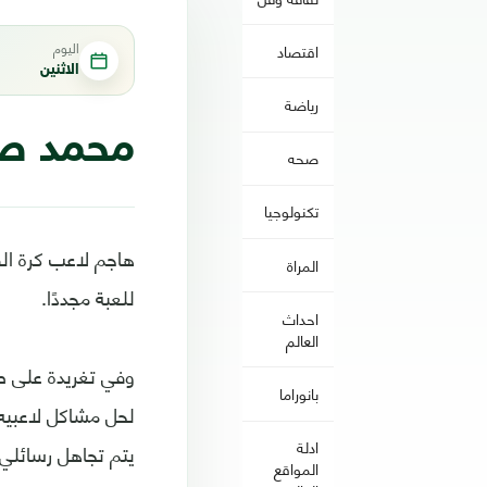
اليوم
اقتصاد
الاثنين
رياضة
محمد صل
صحه
تكنولوجيا
هاجم لاعب كرة الق
المراة
للعبة مجددًا.
احداث
العالم
وفي تغريدة على ص
بانوراما
لحل مشاكل لاعبيه 
ادلة
يتم تجاهل رسائلي 
المواقع