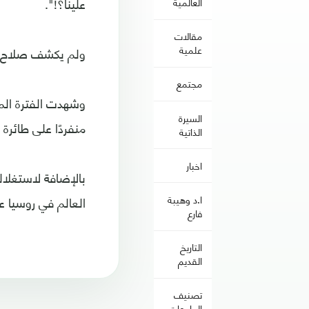
علينا؟!".
العالمية
مقالات
علمية
ولم يكشف صلاح عن
مجتمع
وشهدت الفترة الما
السيرة
منفردًا على طائرة
الذاتية
اخبار
بالإضافة لاستغلال
العالم في روسيا عن
ا.د وهيبة
فارع
التاريخ
القديم
تصنيف
الجامعات