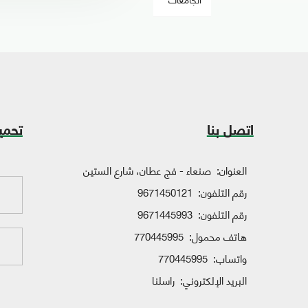
اتصل بنا
تحمي
العنوان:
صنعاء - فج عطان، شارع الستين
رقم التلفون:
9671450121
رقم التلفون:
9671445993
هاتف محمول:
770445995
واتساب:
770445995
البريد الإلكتروني:
راسلنا