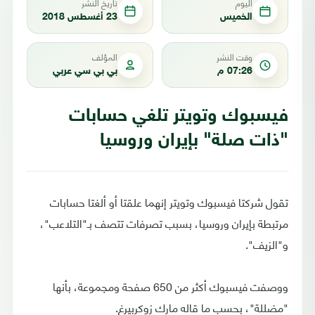
اليوم
تاريخ النشر
الخميس
23 أغسطس 2018
وقت النشر
المؤلف
07:26 م
بي بي سي عربي
فيسبوك وتويتر تلغي حسابات
"ذات صلة" بإيران وروسيا
تقول شركتا فيسبوك وتويتر إنهما علقتا أو ألغتا حسابات
مرتبطة بإيران وروسيا، بسبب تصرفات تتصف بـ"التلاعب"،
و"الزيف".
ووصفت فيسبوك أكثر من 650 صفحة ومجموعة، بأنها
"مضللة"، بحسب ما قاله مارك زوكربيرغ.