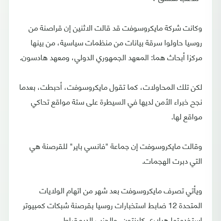
وكانت شركة مايكروسوفت قد قالت الاثنين إن قراصنة من
روسيا حاولوا سرقة بيانات من منظمات سياسية، من بينها
مركزا أبحاث هما: المعهد الجمهوري الدولي، ومعهد هادسون.
لكن تلك المحاولات، كما تقول مايكروسوفت، أحبطت، بعدما
نجح خبراء الأمن لديها في السيطرة على ستة مواقع تحاكي
مواقع لها.
وقالت مايكروسوفت إن جماعة "فانسي باير" للقرصنة هي
التي دبرت الهجمات.
ويأتي تصرف مايكروسوفت بعد شهر من اتهام الولايات
المتحدة 12 ضابط استخبارات روسيا بقرصنة شبكات كمبيوتر
استخدمتها هيلاري كلينتون، والحزب الديمقراطي.