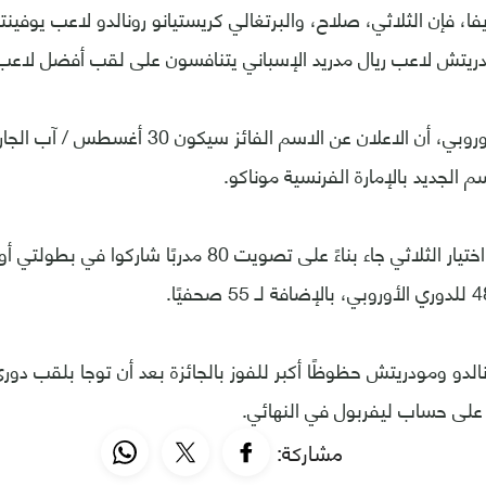
فا، فإن الثلاثي، صلاح، والبرتغالي كريستيانو رونالدو لاعب يوفين
دريتش لاعب ريال مدريد الإسباني يتنافسون على لقب أفضل لاعب 
وأضاف الاتحاد الأوروبي، أن الاعلان عن الاسم ا
م الجديد بالإمارة الفرنسية موناكو.
نالدو ومودريتش حظوظًا أكبر للفوز بالجائزة بعد أن توجا بلقب دو
 على حساب ليفربول في النهائي.
مشاركة: