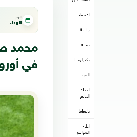
اقتصاد
اليوم
الأربعاء
رياضة
صحه
محمد صل
تكنولوجيا
في أوروب
المراة
احداث
العالم
بانوراما
ادلة
المواقع