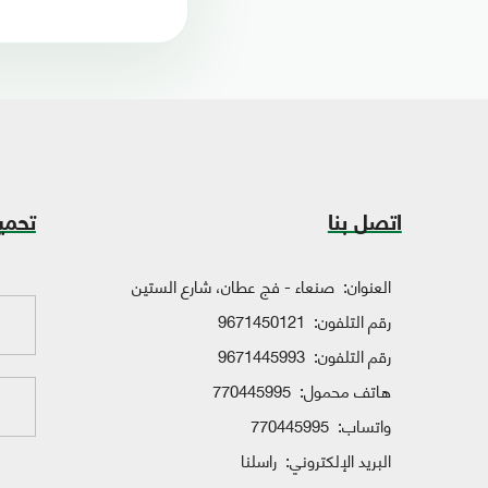
اتصل بنا
تحمي
العنوان:
صنعاء - فج عطان، شارع الستين
رقم التلفون:
9671450121
رقم التلفون:
9671445993
هاتف محمول:
770445995
واتساب:
770445995
البريد الإلكتروني:
راسلنا