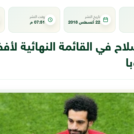
تاريخ النشر
وقت النشر
22 أغسطس 2018
07:51 م
اح في القائمة النهائية لأ
ا