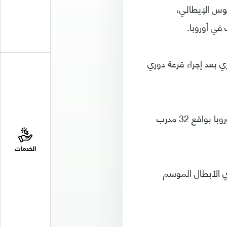
توس الإيطالي،
في أوروبا.
لفائز سيكون 30 أغسطس / آب الجاري بعد إجراء قرعة دوري
وأوضح (يويفا) أن اختيار الثلاثي جاء بناءً على تصويت 80 مدربًا شاركوا في بطولتي أوروبا بواقع 32 مدرب
الخدمات
ري الأبطال الموسم