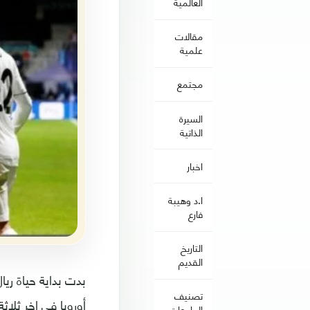
العالمية
مقالات
علمية
مجتمع
السيرة
الذاتية
اخبار
ا.د وهيبة
فارع
التاريخ
القديم
بدت بداية حياة ريا
تصنيف
الجامعات