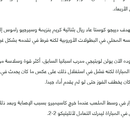
أربعاء.
بهدف دييجو كوستا عاد ريال بثنائية كريم بنزيمة وسيرجيو راموس 
فسه المحلي في البطولات الأوروبية لكنه فرط في تقدمه بشكل غي
قوده الآن يولن لوبتيجي مدرب اسبانيا السابق، أكثر قوة وسلاسة من
المباراة لكنه فشل في استغلال ذلك على عكس ما كان يحدث في ال
كان يخطف الفوز حتى لو لم يقدم أداء جيدا.
رار في وسط الملعب عندما خرج كاسيميرو بسبب الإصابة وبعد ذل
ي المباراة ليدرك التعادل لأتليتيكو 2-2.