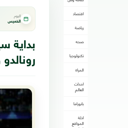
اقتصاد
اليوم
الخميس
رياضة
صحه
بداية سي
تكنولوجيا
رونالدو 
المراة
احداث
العالم
بانوراما
ادلة
المواقع