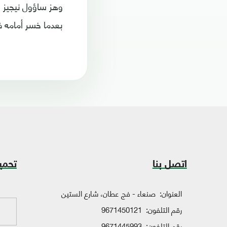
وهز ساؤول نيجيز و
بعدما خسر أمامه في نهائي دوري الأبطال
اتصل بنا
تحمي
العنوان:
صنعاء - فج عطان، شارع الستين
رقم التلفون:
9671450121
رقم التلفون:
9671445993