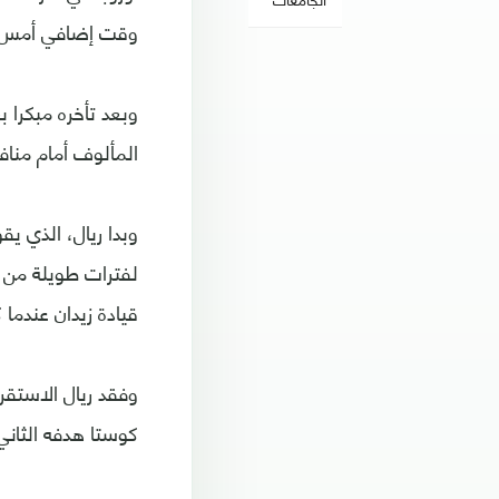
وقت إضافي أمس ال
وبعد تأخره مبكرا 
المألوف أمام منا
وبدا ريال، الذي ي
لفترات طويلة من 
قيادة زيدان عندما 
وفقد ريال الاستق
كوستا هدفه الثاني ف