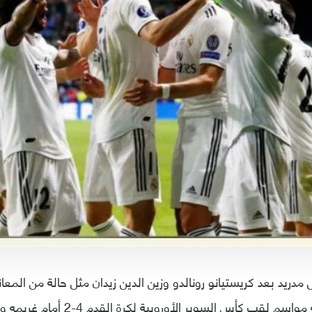
ل مدريد بعد كريستيانو رونالدو وزين الدين زيدان مثل حالة من المع
أوروبا في اخر ثلاثة مواسم لقب كأس السو