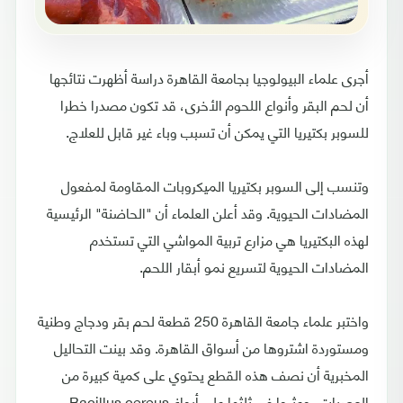
أجرى علماء البيولوجيا بجامعة القاهرة دراسة أظهرت نتائجها
أن لحم البقر وأنواع اللحوم الأخرى، قد تكون مصدرا خطرا
للسوبر بكتيريا التي يمكن أن تسبب وباء غير قابل للعلاج.
وتنسب إلى السوبر بكتيريا الميكروبات المقاومة لمفعول
المضادات الحيوية. وقد أعلن العلماء أن "الحاضنة" الرئيسية
لهذه البكتيريا هي مزارع تربية المواشي التي تستخدم
المضادات الحيوية لتسريع نمو أبقار اللحم.
واختبر علماء جامعة القاهرة 250 قطعة لحم بقر ودجاج وطنية
ومستوردة اشتروها من أسواق القاهرة. وقد بينت التحاليل
المخبرية أن نصف هذه القطع يحتوي على كمية كبيرة من
العصيات، وعثروا في ثلثها على أبواغ Bacillus cereus