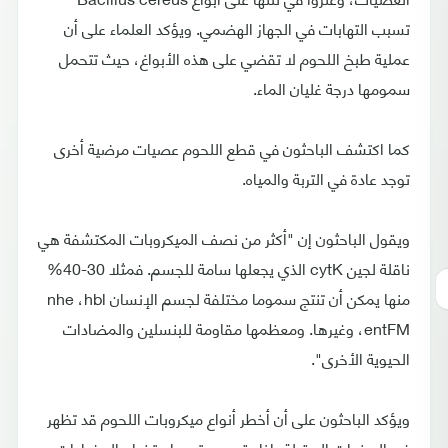
تسبب التهابات في الجهاز الهضمي. ويؤكد العلماء على أن
عملية طبخ اللحوم لا تقضي على هذه الأبواغ، حيث تتحمل
سمومها درجة غليان الماء.
كما اكتشف الباحثون في قطع اللحوم عصيات مرضية أخرى
توجد عادة في التربة والمياه.
ويقول الباحثون إن "أكثر من نصف الميكروبات المكتشفة هي
ناقلة لجين cytK الذي يجعلها سامة للجسم. فمثلا 30-40%
منها يمكن أن تنتج سموما مختلفة لجسم الإنسان nhe ،hbl
،entFM وغيرها. ومعظمها مقاومة للبنسلين والمضادات
الحيوية الأخرى".
ويؤكد الباحثون على أن أخطر أنواع ميكروبات اللحوم قد تظهر
في السنوات المقبلة، إذا بقي مستوى استخدام المضادات