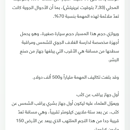
المحلي (7,33 بتوقيت غرينيتش)، بما أن الأحوال الجوية كانت
تعدّ ملائمة لهذه المهمة بنسبة 70%.
ويوازي حجم هذا المسبار حجم سيارة صغيرة، وهو يحمل
أجهزة مخصصة لدارسة الغلاف الجوي للشمس ومراقبة
سطحها من مسافة هي الأقرب التي يبلغها جهاز من صنع
البشر.
وقد بلغت تكاليف المهمة ملياراً و500 ألف دولار.
أول جهاز يراقب عن كثب
ويعوّل العلماء عليه ليكون أول جهاز بشري يراقب الشمس عن
كثب، عن بعد ستة ملايين كيلومتر تقريباً، وهي مسافة تعدّ
قريبة جدا من هذا النجم الملتهب الذي يبعد عن الأرض 150
مليون كيلومتر.