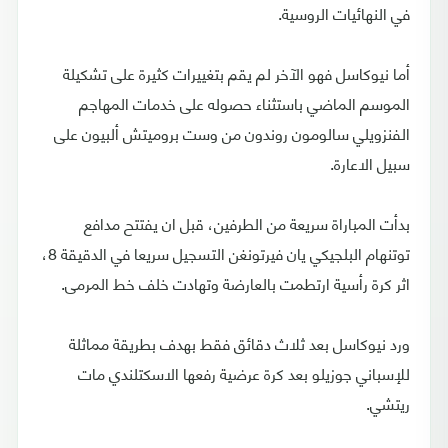
في النهائيات الروسية.
أما نيوكاسل فهو الآخر لم يقم بتغييرات كثيرة على تشكيلة
الموسم الماضي باستثناء حصوله على خدمات المهاجم
الفنزويلي سالومون روندون من وست بروميتش ألبيون على
سبيل الاعارة.
بدأت المباراة سريعة من الطرفين، قبل ان يفتتح مدافع
توتنهام البلجيكي يان فيرتونغن التسجيل سريعا في الدقيقة 8،
اثر كرة رأسية ارتطمت بالعارضة وتهادت خلف خط المرمى.
ورد نيوكاسل بعد ثلاث دقائق فقط بهدف بطريقة مماثلة
للإسباني جوزيلو بعد كرة عرضية رفعها الاسكتلندي مات
ريتشي.