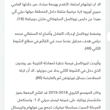
الا ان توتنهام استعاد التقدم بهجمة مرتدة، مرر خلالها العاجي
سيرج أورييه كرة عرضية متقنة داخل المنطقة حولها ديلي آلي
بعيدا عن حارس نيوكاسل السلوفاكي مارتن دوبرافكا (18).
وضغط نيوكاسل لإدراك التعادل وأضاع له السنغالي محمد
ديامي هدف محقق عندما سدد في القائم في مطلع الشوط
الثاني (48).
وأتيحت لنيوكاسل فرصة خطرة لمعادلة النتيجة عبر روندون
الذي دخل في الشوط الثاني بدلا من جوزيلو، الا أن كرته
اصطدمت بساق فيرتونغن ثم بالعارضة (86).
وكان الموسم الكروي 2018-2019 قد افتتح الجمعة بفوز
مانشستر يونايتد على ضيفه ليستر سيتي 2-1. وتستكمل
المرحلة السبت بسلسلة مباريات تجمع بين فولهام وكريستال