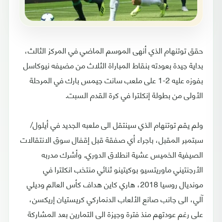
حقق توتنهام الذي أنهى الموسم الماضي في المركز الثالث،
بداية جيدة بعودته بنقاط المباراة الثلاث من مضيفه نيوكاسل
بفوزه عليه 2-1 على ملعب سانت جيمس بارك في المرحلة
الأولى من بطولة إنكلترا في كرة القدم السبت.
ولم يقم توتنهام الذي سينتقل الى ملعبه الجديد في أيلول/
سبتمبر المقبل، باجراء أي صفقة قبل إقفال سوق الانتقالات
الصيفية الخميس عشية انطلاق الدوري. وأشرك مدربه
الأرجنتيني ماوريتسيو بوكيتينو ثنائي منتخب انكلترا في
مونديال روسيا 2018، هاري كاين هداف كأس العالم وديلي
آلي، الى جانب صانع الألعاب الدنماركي كريستيان إريكسن،
على رغم عودتهم منذ فترة وجيزة الى التمارين بعد المشاركة