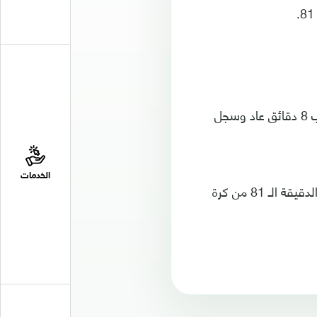
أحرز سمرين الهدف الأول للأردن من تسديدة رائعة خارج منطقة الجزاء د71، وبعدها ب 8 دقائق عاد وسجل
الخدمات
وقلص لاعب منتخبنا الوطني، عبد الرحمن علي النتيجة، بعد إحرازه الهدف الأول في الدقيقة الـ 81 من كرة