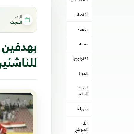
اقتصاد
اليوم
السبت
رياضة
صحه
بهدفين 
تكنولوجيا
للناشئين
المراة
احداث
العالم
بانوراما
ادلة
المواقع