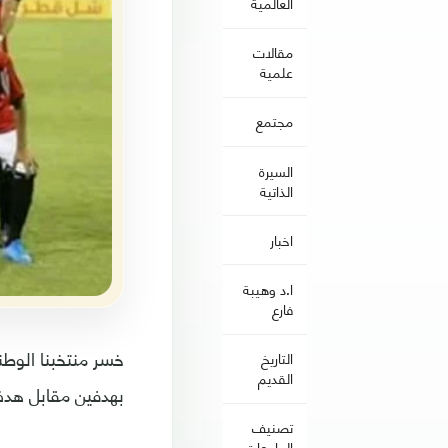
العالمية
مقالات
علمية
مجتمع
السيرة
الذاتية
اخبار
ا.د وهيبة
فارع
التاريخ
القديم
بهدفين مقابل هد
تصنيف
الجامعات