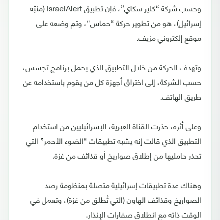
وحسب شركة “كلير سكاي”، فإن تطبيق IsraelAlert (منبّه
إسرائيل)، هو من تطوير حركة “حماس″، وتم وضعه على
موقع إلكتروني مزيف.
وتهدف الحركة من خلال التطبيق الذي يحمل برنامج تجسس،
حسب الشركة، إلى اختراق أجهزة كل من يقوم باستخدامه عن
طريق الهاتف.
وعلى أثره، حذرت القناة العبرية، الإسرائيليين من استخدام
التطبيق الذي قالت إنه يشبه تطبيقات “الضوء الأحمر” التي
تحذر حامليها من إطلاق صواريخ أو قذائف من غزة.
وهناك عدة تطبيقات إسرائيلية متصلة بمنظومة رصد
الصواريخ وقذائف الهاون (التي تُطلق من غزة)، وتعمل في
الوقت ذاته مع انطلاق صفارات الإنذار.