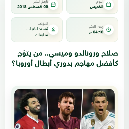
اليوم
تاريخ النشر
الخميس
09 أغسطس 2018
المؤلف
وقت النشر
مُسند للأنباء -
04:18 م
متابعات
صلاح ورونالدو وميسي.. من يتوّج
كأفضل مهاجم بدوري أبطال أوروبا؟