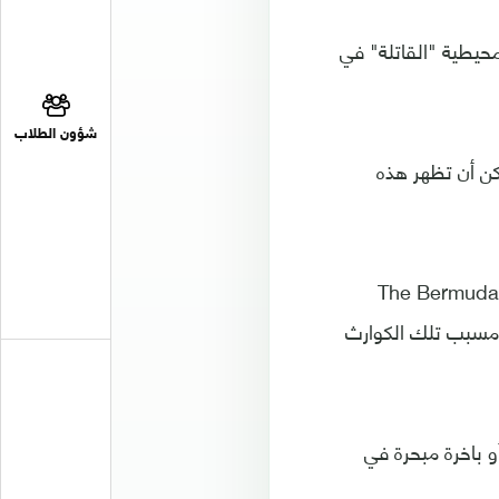
محيطية "القاتلة" في
شؤون الطلاب
اج يصل ارتفاعها إلى 100 قدم، واكتشفت عام 1997. ويمكن أن تظهر هذه
يطانية، ظهروا بفيلم وثائقي عنوانه The Bermuda Triangle
رة، وهو مسبب تلك الكوارث
و باخرة مبحرة في