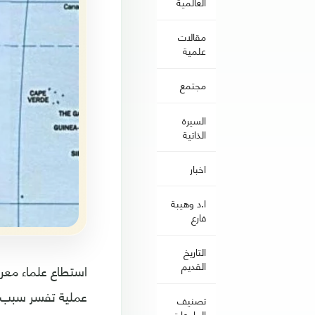
العالمية
مقالات
علمية
مجتمع
السيرة
الذاتية
اخبار
ا.د وهيبة
فارع
التاريخ
القديم
استطاع علماء معر
عملية تفسر سبب ا
تصنيف
الجامعات