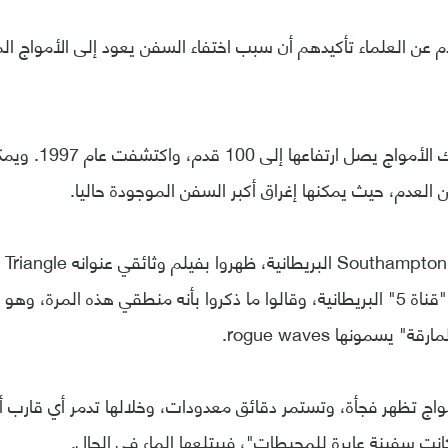
 عن العلماء تأكيدهم أن سبب اختفاء السفن يعود إلى الأمواج ال
وأشارت إلى أن تلك الأمو
ن العدم، حيث يمكنها إغراق أكبر السفن الموجودة حاليا.
العلماء من جامعة Southampton البر
Enigma وعرضته "قناة 5" البريطانية، وقالوا ما ذكروا بأنه منطقي هذه الم
" يسمونها rogue waves.
مواج تظهر فجأة، وتستمر دقائق معدودات، وخلالها تدمر أي قارب أ
انت سفينة عابرة للمحيطات"، فيبتلعها الماء في الحال.