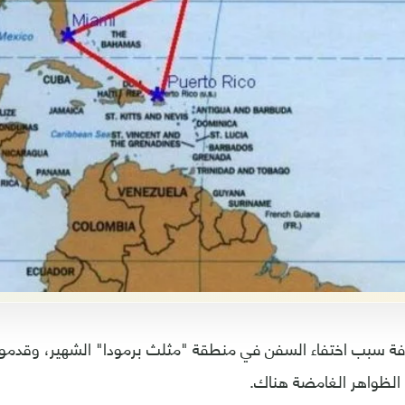
فة سبب اختفاء السفن في منطقة "مثلث برمودا" الشهير، وقدموا 
لظواهر الغامضة هناك.