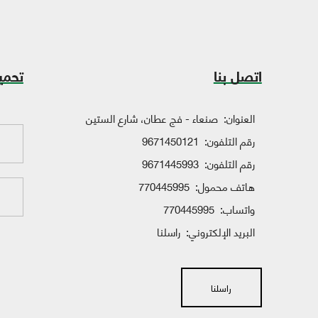
اتصل بنا
تحمي
العنوان:
صنعاء - فج عطان، شارع الستين
رقم التلفون:
9671450121
رقم التلفون:
9671445993
هاتف محمول:
770445995
واتساب:
770445995
البريد الإلكتروني:
راسلنا
راسلنا