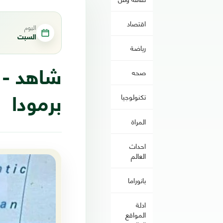
اقتصاد
اليوم
السبت
رياضة
صحه
شاهد - 
تكنولوجيا
برمودا
المراة
احداث
العالم
بانوراما
ادلة
المواقع