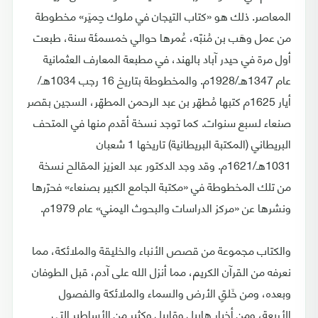
المعاصر. ذلك هو «كتاب التيجان في ملوك حِميَر» مخطوطة
من عمل وهَب بن مُنبّه، عُمرها حوالي خمسمئة سنة، طبعت
أول مرة في حيدر آباد بالهند، في مطبعة المعارف العثمانية
عام 1347هـ/1928م. والمخطوطة بتاريخ 16 رجب 1034هـ/
أيار 1625م كتبها مُطهّر بن عبد الرحمن المطهّر، السجين بقصر
صنعاء لسبع سنوات. كما توجد نسخة أقدم منها في المتحف
البريطاني (المكتبة البريطانية) تاريخها 1 شعبان
1031هـ/1621م. وقد وجد الدكتور عبد العزيز المقالح نسخة
من تلك المخطوطة في «مكتبة الجامع الكبير بصنعاء» فحرّرها
ونشرها عن «مركز الدراسات والبحوث اليمني» عام 1979م.
والكتاب مجموعة من قصص الأنباء والخليقة والملائكة، مما
نعرفه من القرآن الكريم، مما أنزل الله على آدم، قبل الطوفان
وبعده، ومن خَلقِ الأرض والسماء والملائكة والفصول
الأربعة، ومن أخبار هابيل وقابيل وكثير من الأساطير التي