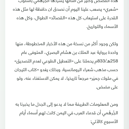
«شعري» يصعب علينا اليوم أن نصدق ان حافظة لها مثل هذه
القدرة على استيعاب كل هذه «القصائد» الطوال، وكل هذه
الأسماء والتواريخ.
ولكن وجود أكثر من نسخة من هذه الأخبار المخطوطة، منها
واحدة برواية عبد الملك بن هشام البصري، المتوفى عام
258هـ/833م يحملنا على «التعطيل الطوعي لعدم التصديق»
حسب مذهب شعراء الرومانسية. وبذلك يغدو «كتاب التيجان
في ملوك حِميَر» مرجعاً تاريخيا، لا يمكن الاستغناء عنه، ولو
على مضض.
ومن المعلومات الطريفة مما لا يدعو إلى الجدل ما يخبرنا به
الجُرهُمي أن قدماء العرب في اليمن كانت لهم أسماء أيام
الأسبوع كالآتي: