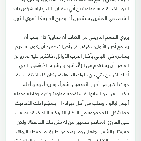
الدور الذي قام به معاوية بن أبي سفيان أثناء إدارته شؤون بلاد
الشام، في العشرين سنة قبل أن يصبح الخليفة الأموي الأول.
يروي القسم التاريخي من الكتاب أن معاوية كان يحب أن
يسمع أخبار الأولين، فرغب في أخريات عمره أن يكون له نديم
يسامره في الليالي بأخبار العرب الأوائل، فاقترح عليه عمرو بن
العاص أن يستقدم من الرّقَّة عُبيد بن شربَة الجُرهُمي، الذي
أدرك آخر من بقي من ملوك الجاهلية، وكان ذا حافظة عجيبة،
حوت الكثير من أخبار الأقدمين، شعراً، وتاريخاً، وهو أعلم
بأخبار العرب وأنسابها. فاستقدمه معاوية وأكرم وفادته وجعله
أنيس لياليه، وطلب من أهل ديوانه ان يسجّلوا تلك الأحاديث،
مما شكل لنا مجموعة من الأخبار التاريخية النادرة، قد يصعب
على القارئ المعاصر تصديق من له مثل تلك الحافظة. ولكن
معرفتنا بالشعر الجاهلي وما بعده عن طريق ما حفظه الرواة،
قبل شيوع الكتابة والتسجيل، يبعث على تصديق أن الذاكرة قد