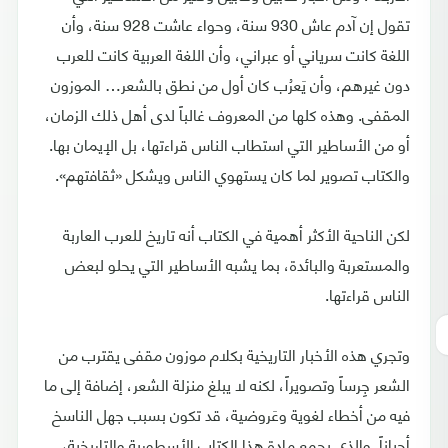
تقول إن آدم عاش 930 سنة، وحواء عاشت 928 سنة، وأن
اللغة كانت سرياني أو عبراني، وأن اللغة العربية كانت للعرب
دون غيرهم، وأن يَعرُب كان أول من نطق بالشعر… الموزون
المقفى. وهذه كلها من المعروف غالباً لدى أهل ذلك الزمان،
أو من الأساطير التي استطاب الناس قراءتها، بل الإيمان بها.
والكتاب تصوير لما كان يستهوي الناس ويشكل «ثقافتهم».
لكن الناحية الأكثر أهمية في الكتاب أنه تاريخ للعرب العاربة
والمستعربة والبائدة، بما يشبه الأساطير التي يحلو لبعض
الناس قراءتها.
وتجري هذه الأخبار التاريخية بكلام موزون مقفى يقترب من
الشعر جِرساً وتصويراً، لكنه لا يبلغ منزلة الشعر، إضافة إلى ما
فيه من أخطاء لغوية وعَروضية، قد تكون بسبب جهل الناسخ
أحياناً. والذي يجمع مادة هذا الكتاب الأسطورية والتاريخية،