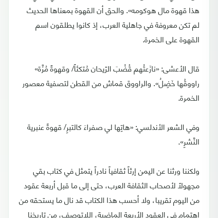
هذا قهوة مال هوكومه». والحق أن القهوة بمعناها الحديث
لم تكن معروفة في جاهلية العرب، إذ كانوا يطلقون اسم
القهوة على الخمرة.
قال الأعشى: «نازَعتُهم قُضُبَ الرّيحان مُتكئاً/ وقهوةً مُزَّة»
راووقُها خَضِلُ». والراووق قماش من القطن لتصفية معصور
الخمرة.
وفي الشعر الأندلسي: «هاتِها لي صفراءَ كالتبرِ/ قهوةً عنبرية
النَّشرِ».
ولكننا ورثنا عن اليمن إرثاً ثقافياً نادراً يتمثل في كتاب بقي
مجهولاً لأصحاب الثقافة العرب، حتى إلى ما قبل أربعة عقود
من اليوم تقريبا، ولا أحسب هذا الكتاب قد نال ما يستحقه من
اهتمام في العقود الأربعة الماضية، اللاتوصف، من تاريخنا