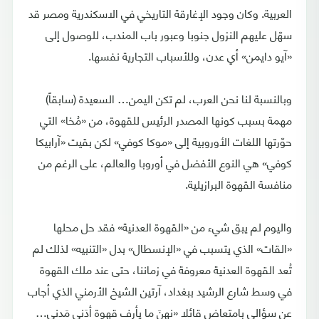
العربية. وكان وجود الإغارقة التاريخي في الاسكندرية ومصر قد
سهّل عليهم النزول جنوبا وعبور باب المندب، للوصول إلى
«آيو دايمن» أي عدن، وللأسباب التجارية نفسها.
وبالنسبة لنا نحن العرب، لم تكن اليمن… السعيدة (سابقاً)
مهمة بسبب كونها المصدر الرئيس للقهوة، من «مُخا» التي
حوّرتها اللغات الأوروبية إلى «موكا كوفي» لكن بقيت «آرابيكا
كوفي» هي النوع الأفضل في أوروبا والعالم، على الرغم من
منافسة القهوة البرازيلية.
واليوم لم يبق شيء من «القهوة العدنية» فقد حل محلها
«القات» الذي يتسبب في «الإنسطال» بدل «التنبيه» لذلك لم
تُعد القهوة العدنية معروفة في زماننا، حتى عند ملك القهوة
في وسط شارع الرشيد ببغداد، آرتين الشيخ الأرمني الذي أجاب
عن سؤالي بامتعاض قائلا «نهنَ ما يأرف قهوة أدَني مَدني…