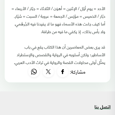
الأحد = يوم أوّل / الإثنين = أهوَن / الثلاثاء = جبّار / الأربعاء =
دبّار / الخميس = مؤنِس / الجمعة = عروبة / السبت = شيّار.
أما كيف جاءت هذه الأسماء فهو ما لا يفيدنا فيه الجُرهُمي.
ولا بأس بذلك، إذ يكفي ما فيه من طرافة.
قد يرى بعض المعاصرين أن هذا الكتاب يقع في باب
الأساطير؛ ولكن أسلوبه في الرواية والقصص والإستطراد
يمثِّل أولى محاولات القصة والرواية في تراث الأدب العربي.
مشاركة:
اتصل بنا