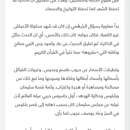
تحفظ الشعر كما تحفظ التواريخ والاسماء.
بدأ معاوية بسؤال الجُرهُمي إن كان قد شهد محاولة الأحباش
غزو الكعبة، فكان جوابه: كان ذلك بالأمس، أي ان الحدث ماثل
في الذاكرة. ثم تطرق الحديث عن عاد وثمود وعن النبي صالح
وناقته التي «عقروها» مما نقرأ في القرآن الكريم.
وتطرقت الأسمار عن حروب طسم وجديس، وغزوات القبائل
بأسمائها وأسماء أبطالها وقتلاها وسوحها وما تبع ذلك من
مصالحة ومصاهرة أو هجرة واغتراب. وثمة قصة سليمان
وبلقيس وحكاية الهدهد، أول جاسوس حربي عرفه العالم لأن
غيابه عن مجلس سليمان كان بسبب ذهابه إلى قصر بلقيس
في السرّ وعاد بوصف عجيب لما رأى.
هذه القصص وكثير من أمثالها يسردها الجُرهُمي بأسلوب