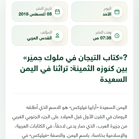
اليوم
تاريخ النشر
الأحد
05 أغسطس 2018
وقت النشر
المؤلف
07:35 ص
القدس العربي
?«كتاب التيجان في ملوك حِميَر»
بين كنوزه الثمينة: تراثنا في اليمن
السعيدة
اليمن السعيدة «أرابيا فيليكس» هو الاسم الذي أطلقه
الرومان في القرن الأول قبل الميلاد على الجزء الجنوبي الغربي
من جزيرة العرب، الذي صار يدعى لاحقاً، في الكتابات العربية،
والإسلامية بخاصة، باسم اليمن. والصفة «فيليكس» في