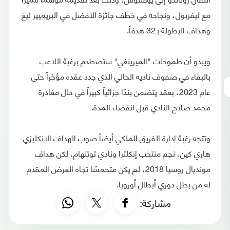
مع ليفربول، ونجاحه في خطف جائزة الأفضل في البريميير ليغ
وهداف البطولة بـ32 هدفاً.
ويبدو أن طموحات "الميرينغي" ستصطدم برغبة اللاعب
بالبقاء في صفوف ناديه الحالي الذي جدد عقده مؤخراً حتى
عام 2023، بعقد يتضمن بندًا جزائياً كبيراً في حال مغادرة
محمد صلاح النادي قبل انقضاء المدة.
وتتجه رغبة إدارة الفريق الملكي أيضاً صوب الهداف الإنكليزي
هاري كين، نجم منتخب إنكلترا ونادي توتنهام، لكن هداف
مونديال روسيا 2018، لم يكن متحمسًا تجاه العرض المقدم
له من بطل دوري أبطال أوروبا.
مشاركة: