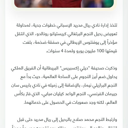
تتخذ إدارة نادي ريال مدريد الإسباني خطوات جدية، لمحاولة
تعويض رحيل النجم البرتغالي كريستيانو رونالدو، الذي انتقل
مؤخراً إلى يوفنتوس الإيطالي في صفقة ضخمة، بلغت
قيمتها 100 مليون يورو ولمدة 4 سنوات.
وذكرت صحيفة "ديلي إكسبريس" البريطانية أن الفريق الملكي
يحاول ضم أبرز النجوم على الساحة العالمية، حيث بدأ مع
النجم البرازيلي نيمار، بالإضافة إلى زميله في نادي باريس سان
جيرمان الفرنسي، النجم الواعد كيليان مبابي، الذي فاز بكأس
العالم، لكنه وجد صعوبات في الحصول على خدماتهما.
وارتبط النجم محمد صلاح بالرحيل إلى ريال مدريد حتى قبل
انتقال رونالدو إلى يوفنتوس، وذلك بعد تقديمه موسماً مميزاً