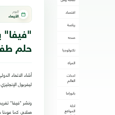
اليوم
اقتصاد
الأربعاء
رياضة
"فيفا" 
صحه
حلم طف
تكنولوجيا
المراة
أشاد الاتحاد الدو
احداث
العالم
ليفربول الإنجليز
بانوراما
ونشر "فيفا" تغريد
ادلة
صلاح، كما عودنا د
المواقع