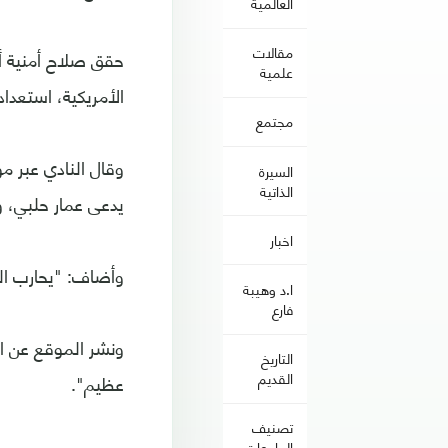
العالمية
مقالات
حقق صلاح أمنية أح
علمية
الأمريكية، استعداد
مجتمع
السيرة
الذاتية
يدعى عمار حلبي، 
اخبار
وأضاف: "يحارب ا
ا.د وهيبة
فارع
ونشر الموقع عن ا
التاريخ
القديم
عظيم".
تصنيف
الجامعات