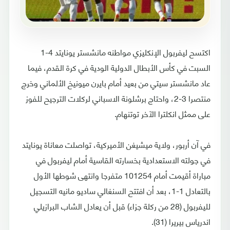
اكتسح ليفربول الإنكليزي مواطنه مانشستر يونايتد 4-1
السبت في كأس الأبطال الدولية الودية في كرة القدم، فيما
عاد مانشستر سيتي من بعيد أمام بايرن ميونيخ الألماني وخرج
منتصرا 3-2، واحتاج برشلونة الاسباني لركلات الترجيح للفوز
على ممثل انكلترا الآخر توتنهام.
في آن أربور، ولاية ميشيغن الأميركية، تواصلت معاناة يونايتد
في جولته الاستعدادية بخسارته القاسية أمام ليفربول في
مباراة أقيمت أمام 101254 متفرجا وانتهى شوطها الأول
بالتعادل 1-1، بعد أن افتتح السنغالي ساديو مانيه التسجيل
لليفربول (28 من ركلة جزاء) قبل أن يعادل الشاب البرازيلي
اندرياس بيريرا (31).