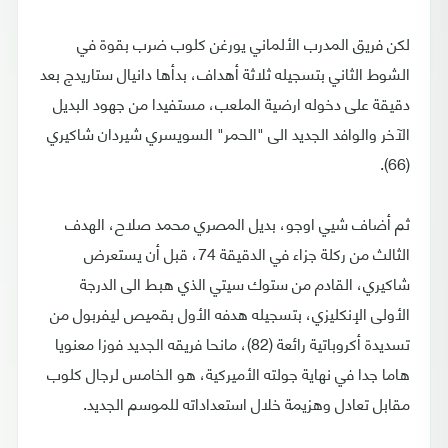
لكن فريق المدرب الألماني يورغن كلوب ضرب بقوة في
الشوط الثاني بتسجيله ثلاثة أهداف، بدأها دانيال ستاريدج بعد
دقيقة على دخوله ارضية الملعب، مستفيدا من جهود البديل
الآخر والوافد الجديد الى "الحمر" السويسري شيردان شاكيري
(66).
ثم أضاف شيي اوجو، بديل المصري محمد صلاح، الهدف
الثالث من ركلة جزاء في الدقيقة 74، قبل أن يستعرض
شاكيري، القادم من ستوك سيتي الذي هبط الى الدرجة
الأولى الإنكليزي، بتسجيله هدفه الأول بقميص ليفربول من
تسديدة أكروباتية رائعة (82)، مانحا فريقه الجديد فوزا معنويا
هاما جدا في نهاية جولته الأميركية، هو الخامس لرجال كلوب
مقابل تعادل وهزيمة خلال استعداداته للموسم الجديد.