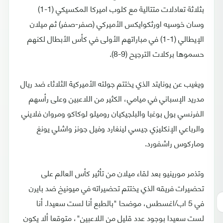
بثلاثة تعادلات متتالية مع كلوب اميركا المكسيكي (1-1)
وسان خوسيه اورثكوايكس الأميركي (صفر-صفر) ثم ميلان
الإيطالي (1-1) في مباراتهم الأولى في كأس الأبطال لكنهم
حسموها بركلات الترجيح (9-8).
ويغيب عن يونايتد الذي يختتم جولته الأميركية الثلاثاء ضد ريال
مدريد الإسباني في ميامي، الكثير من اللاعبين وعلى رأسهم
الفرنسي بول بوغبا والبلجيكيان روميلو لوكاكو ومروان فلايني
والرباعي الإنكليزي جيسي لينغارد وفيل جونز واشلي يونغ
وماركوس راشفورد.
وتذمر مورينيو بعد لقاء ميلان من تأثير كأس العالم على
تحضيرات فريقه الذي يختتم تحضيراته في ميونيخ ضد بايرن
في 5 اب/اغسطس، موضحا "بالطبع أنا لست سعيدا. أنا
لست سعيدا بوجود عدد قليل من اللاعبين"، متوقعا ألا يكون