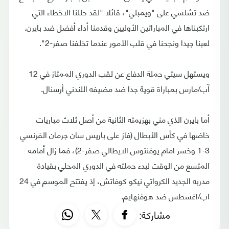
ضد تشلسي على "ويمبلي"، قائلا "لقد حللنا الاخطاء التي
ارتكبناها في المباراتين الأوليين وقدمنا أداء أفضل ضد بايرن.
لعبنا جيدا ونجحنا في قلب الأمور عندما تخلفنا صفر-2".
ويستهل سيتي حملة الدفاع عن لقب الدوري الممتاز في 12
آب/مارس بمباراة قوية جدا ضد مضيفه اللندني أرسنال.
أما بايرن الذي مني بهزيمته الثانية من أصل ثلاث مباريات
خاضها في كأس الأبطال (فاز على باريس سان جرمان الفرنسي
3-1 وخسر امام يوفنتوس الايطالي صفر-2)، فما زال أمامه
المتسع من الوقت لبدء حملته في الدوري المحلي بقيادة
مدربه الجديد الكرواتي نيكو كوفاتش، إذ يفتتح الموسم في 24
اب/اغسطس ضد هوفنهايم.
مشاركة: