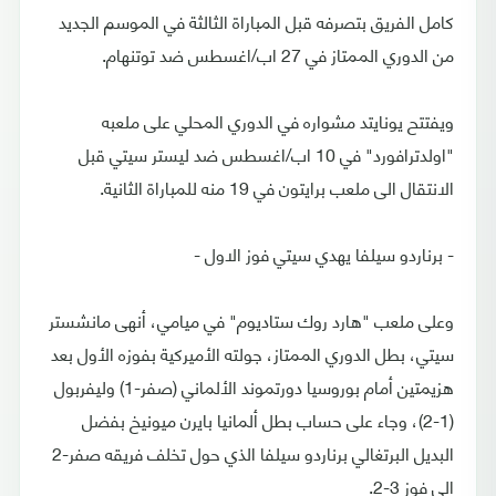
كامل الفريق بتصرفه قبل المباراة الثالثة في الموسم الجديد
من الدوري الممتاز في 27 اب/اغسطس ضد توتنهام.
ويفتتح يونايتد مشواره في الدوري المحلي على ملعبه
"اولدترافورد" في 10 اب/اغسطس ضد ليستر سيتي قبل
الانتقال الى ملعب برايتون في 19 منه للمباراة الثانية.
- برناردو سيلفا يهدي سيتي فوز الاول -
وعلى ملعب "هارد روك ستاديوم" في ميامي، أنهى مانشستر
سيتي، بطل الدوري الممتاز، جولته الأميركية بفوزه الأول بعد
هزيمتين أمام بوروسيا دورتموند الألماني (صفر-1) وليفربول
(1-2)، وجاء على حساب بطل ألمانيا بايرن ميونيخ بفضل
البديل البرتغالي برناردو سيلفا الذي حول تخلف فريقه صفر-2
الى فوز 3-2.