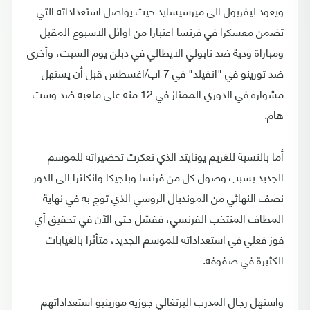
ويعود ليفربول الى ميرسيسايد حيث يواصل استعداداته التي
تضمن معسكرا في فرنسا اعتبارا من اوائل الاسبوع المقبل
ومباراة ودية ضد نابولي الايطالي في دبلن يوم السبت، وأخرى
ضد تورينو في "انفيلد" في 7 اب/اغسطس قبل أن يستهل
مشواره في الدوري الممتاز في 12 منه على ملعبه ضد وست
هام.
أما بالنسبة للغريم يونايتد الذي تعكرت تحضيراته للموسم
الجديد بسبب وصول كل من فرنسا وبلجيكا وانكلترا الى الدور
نصف النهائي من المونديال الروسي الذي توج به في نهاية
المطاف المنتخب الفرنسي، ففشل حتى الآن في تحقيق أي
فوز فعلي في استعداداته للموسم الجديد، متأثرا بالغيابات
الكثيرة في صفوفه.
واستهل رجال المدرب البرتغالي جوزيه مورينيو استعداداتهم