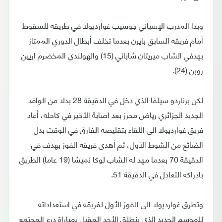
وبدا المدرب الإسباني جوسيب غوارديولا في طريقه للسقوط
أمام فريقه السابق بايرن بعدما تخلف أبطال الدوري الممتاز
بهدفي الشاب ميريتان شاباني (15) والهولندي المخضرم اريين
روبن (24).
لكن برناردو سيلفا الذي دخل في الدقيقة 28 بدلا من الوافد
الجديد الجزائري رياض محرز بعد اصابة الأخير في كاحله، أعاد
فريق غوارديولا الى اللقاء بتقليصه الفارق في الوقت بدل
الضائع من الشوط الأول، ثم أهدى فريقه الفوز بهدف في
الدقيقة 70 بعدما مهد له الشاب لوكا نميشا (19 عاما) الطريق
بادراكه التعادل في الدقيقة 51.
وتطرق غوارديولا الى الفوز الأول لفريقه في استعداداته
للموسم الجديد الذي ينطلق الأحد المقبل بمباراة درع المجتمع