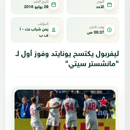
اليوم
تاريخ النشر
الأحد
29 يوليو 2018
المؤلف
وقت النشر
يمن شباب نت - أ
08:37 ص
ف ب
ليفربول يكتسح يونايتد وفوز أول لـ
"مانشستر سيتي"