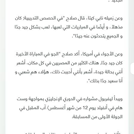
وعن زميله نابي كيتا، قال صلاح "في الحصص التدريبية; كان
مذهلًا، و أيضًا في المباريات التي لعبها، لعب بشكل جيد جدًا
و الجميع يتحدثون عنه جيدًا".
وعن الأجواء في أمريكا، أكد صلاح "الجو في المباراة الأخيرة
كان جيد جدًا, هناك الكثير من المصريين في كل مكان، أشعر
أنني بحالة جيدة، أشعر بأنني أحببت ذلك، هؤلاء هم شعبي و
أنا سعيد جدًا بذلك".
ويبدأ ليفربول مشواره في الدوري الإنجليزي بمواجهة وست
هام في أنفيلد يوم 12 من شهر أغسطس/ آب المقبل في
الجولة الأولى من المسابقة.
وتألق صلاح في موسمه الأول في مختلف المسابقات