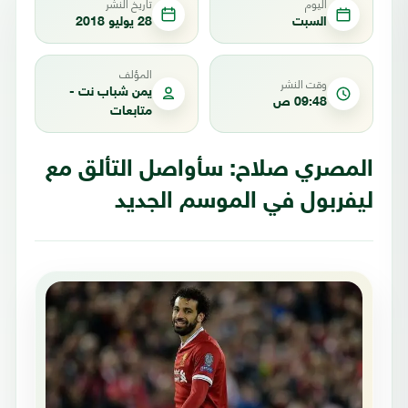
اليوم
تاريخ النشر
السبت
28 يوليو 2018
المؤلف
وقت النشر
يمن شباب نت -
09:48 ص
متابعات
المصري صلاح: سأواصل التألق مع
ليفربول في الموسم الجديد