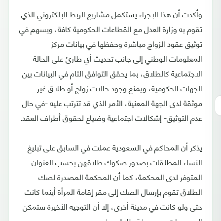
وأكدت أن هذا الإجراء يستكمل مشاريع الربط الإلكتروني الذي
تقوم به وزارة العدل مع القطاعات الحكومية كافة، ويسهم في
توثيق عقود الزواج مباشرة وحفظها في بيانات مركز
المعلومات الوطني إلى جانب تحديث أي طارئ على الحالة
الاجتماعية كالطلاق، بما يحقق التوافق التام في البيانات بين
الجهات الحكومية، ويمنع وجود حالات زواج أو طلاق غير
موثقة لدى الجهة المعنية، الأمر الذي قد تترتب عليه -في حال
عدم التوثيق- إشكالات اجتماعية وضياع لحقوق أطراف العقد.
يذكر أن المحاكم في السعودية عملت في السابق على تبليغ
النساء المطلقات بصدور صكوك طلاقهن بحسب العنوان
المتوفر لدى المحكمة، كما أن المحكمة المصدرة لصك
الطلاق تقوم بإرسال الصك إلى مقر إقامة المرأة أينما كانت
حتى ولو كانت في مدينة أخرى، إلا أن التوجيه الأخيرة ستمكن
السعوديات من معرفة طلاقهن فور وروده.