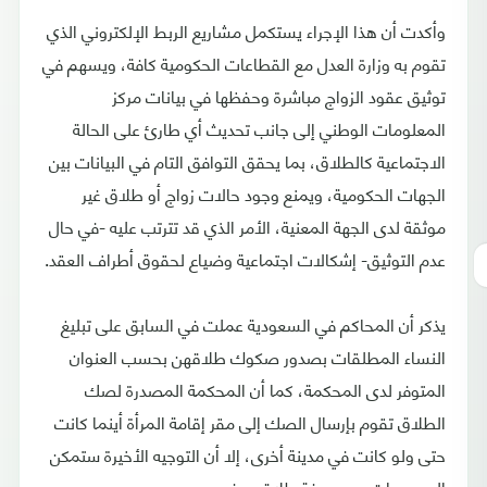
وأكدت أن هذا الإجراء يستكمل مشاريع الربط الإلكتروني الذي
تقوم به وزارة العدل مع القطاعات الحكومية كافة، ويسهم في
توثيق عقود الزواج مباشرة وحفظها في بيانات مركز
المعلومات الوطني إلى جانب تحديث أي طارئ على الحالة
الاجتماعية كالطلاق، بما يحقق التوافق التام في البيانات بين
الجهات الحكومية، ويمنع وجود حالات زواج أو طلاق غير
موثقة لدى الجهة المعنية، الأمر الذي قد تترتب عليه -في حال
عدم التوثيق- إشكالات اجتماعية وضياع لحقوق أطراف العقد.
يذكر أن المحاكم في السعودية عملت في السابق على تبليغ
النساء المطلقات بصدور صكوك طلاقهن بحسب العنوان
المتوفر لدى المحكمة، كما أن المحكمة المصدرة لصك
الطلاق تقوم بإرسال الصك إلى مقر إقامة المرأة أينما كانت
حتى ولو كانت في مدينة أخرى، إلا أن التوجيه الأخيرة ستمكن
السعوديات من معرفة طلاقهن فور وروده.