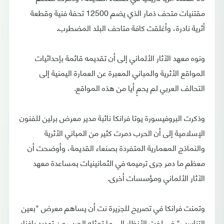
مقتنيات متحف ذمار الذي يضم 12500 تحفة فنية وقطعة
أثرية نادرة، وأغلقت كافة متاحف البلد المضطرب.
ونوه معهد الآثار الألماني إلى أن تقديمه قائمة بإحداثيات
المواقع الأثرية والمباني المعبرة عن العمارة اليمنية إلى
التحالف العربي لم يحمِ أيا من هذه المواقع.
وذكرت البروفيسورة يوتا فرانكا نائبة مدير معرض برلين للفنون
الإسلامية إلى أن الحرب دمرت كثير من المباني الأثرية
والنماذج المعمارية المتفردة بصنعاء القديمة، وأوضحت أن
معظم ما دمر جرى ترميمه في الثمانينيات بمساعدة معهد
الآثار الألماني ومؤسسات أخرى.
وتمنت فرانكا في تصريح للجزيرة نت أن يساهم معرض "بعين
التناسب" في لفت الأنظار إلى ما تمثله الحرب من تهديد بإفناء