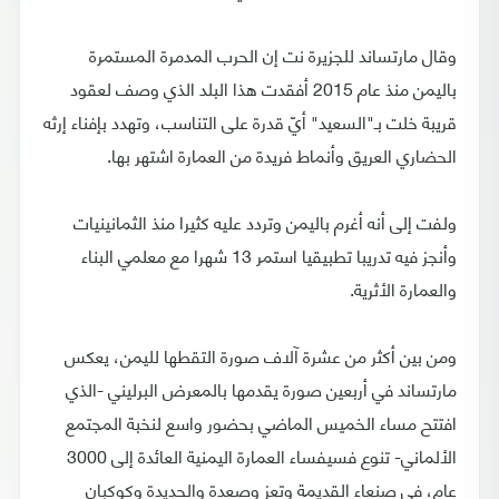
وقال مارتساند للجزيرة نت إن الحرب المدمرة المستمرة
باليمن منذ عام 2015 أفقدت هذا البلد الذي وصف لعقود
قريبة خلت بـ"السعيد" أيّ قدرة على التناسب، وتهدد بإفناء إرثه
الحضاري العريق وأنماط فريدة من العمارة اشتهر بها.
ولفت إلى أنه أغرم باليمن وتردد عليه كثيرا منذ الثمانينيات
وأنجز فيه تدريبا تطبيقيا استمر 13 شهرا مع معلمي البناء
والعمارة الأثرية.
ومن بين أكثر من عشرة آلاف صورة التقطها لليمن، يعكس
مارتساند في أربعين صورة يقدمها بالمعرض البرليني -الذي
افتتح مساء الخميس الماضي بحضور واسع لنخبة المجتمع
الألماني- تنوع فسيفساء العمارة اليمنية العائدة إلى 3000
عام، في صنعاء القديمة وتعز وصعدة والحديدة وكوكبان