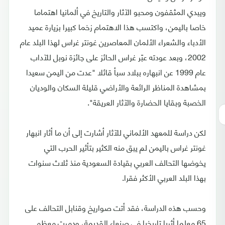
ويبدي المثقفون ومحبو الآثار والتاريخ في ألمانيا اهتماما
خاصا باليمن، واكتسب هذا الاهتمام زخما كبيرا بزيارة عميد
الأدباء والشعراء الألمان المعاصرين غونتر غراس لهذا البلد عام
2002، وبعد عودته عبّر غراس الحائز على جائزة نوبل للآداب
عام 1999 عن انبهاره ببلاد سبأ قائلا "عدت من اليمن سعيدا
بمشاهدة المناظر الرائعة والأراضي قليلة السكان والوديان
الخصبة وبقايا الحضارة والآثار العريقة".
لكن دراسة للمعهد الألماني للآثار أشارت إلى أن ما أثار انبهار
غونتر غراس باليمن لم يبق منه الكثير بتأثير الحرب التي
يخوضها التحالف العربي بقيادة السعودية منذ ثلاث سنوات
بهذا البلد العربي الأكثر فقرا.
وحسب هذه الدراسة، فقد أتت صواريخ وقنابل التحالف على
65 معلما أثريا تاريخيا في صنعاء القديمة، ودمرت معظم