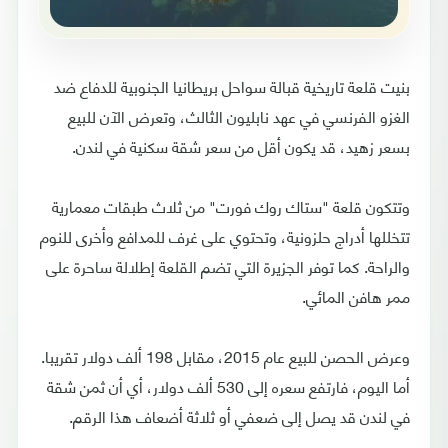
بنيت قلعة تاريخية قبالة سواحل بريطانيا الجنوبية للدفاع ضد
الغزو الفرنسي في عهد نابليون الثالث، وتعرض الآن للبيع
بسعر زهيد، قد يكون أقل من سعر شقة سكنية في لندن.
وتتكون قلعة "ستاك روك فورت" من ثلاث طبقات معمارية
تتخللها أدراج حلزونية، وتحتوي على غرف للمدافع وأخرى للنوم
والراحة. كما توفر الجزيرة التي تضم القلعة إطلالة ساحرة على
ممر هافن المائي.
وعرض الحصن للبيع عام 2015، مقابل 198 ألف دولار تقريبا.
أما اليوم، فارتفع سعره إلى 530 ألف دولار، أي أن ثمن شقة
في لندن قد يصل إلى ضعفي أو ثلاثة أضعاف هذا الرقم.