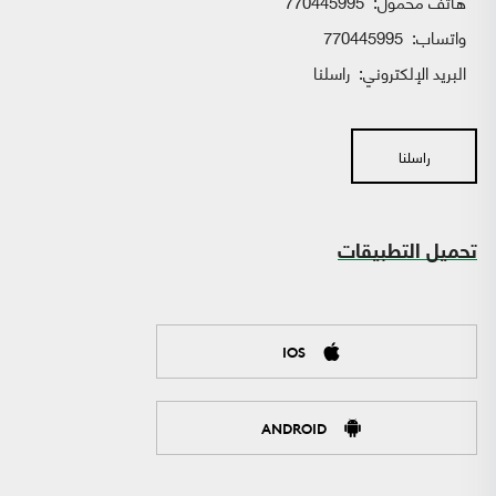
هاتف محمول:
770445995
واتساب:
770445995
البريد الإلكتروني:
راسلنا
راسلنا
تحميل التطبيقات
IOS
ANDROID