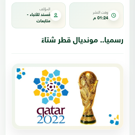
المؤلف
وقت النشر
مُسند للأنباء -
01:24 م
متابعات
رسميا.. مونديال قطر شتاءً