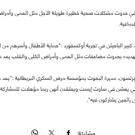
ي حدوث مشكلات صحية خطيرة طويلة الأجل مثل العمى وأمراض 
دماغية.
 كبير الباحيثن في تجربة أوكسفورد :"حماية الأطفال وأسرهم م
يده بحدوث مضاعفات مثل العمى وأمراض الكلى والقلب يعد شيئ
برتسون، مديرة البحوث بمؤسسة مرض السكري البريطانية :"يعد ذلك
اتي يعشن في ساوث إيست ويعتقدن أنهن ربما مؤهلات للمشاركة،
 رائعين يشاركون فيه".
مشاركة: