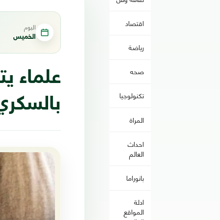
اقتصاد
اليوم
الخميس
رياضة
صحه
علماء يت
تكنولوجيا
بالسكري 
المراة
احداث
العالم
بانوراما
ادلة
المواقع