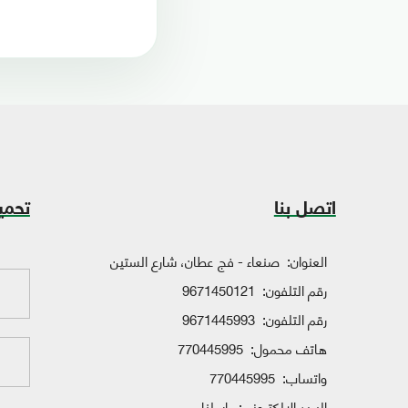
اتصل بنا
تحمي
العنوان:
صنعاء - فج عطان، شارع الستين
رقم التلفون:
9671450121
رقم التلفون:
9671445993
هاتف محمول:
770445995
واتساب:
770445995
البريد الإلكتروني:
راسلنا