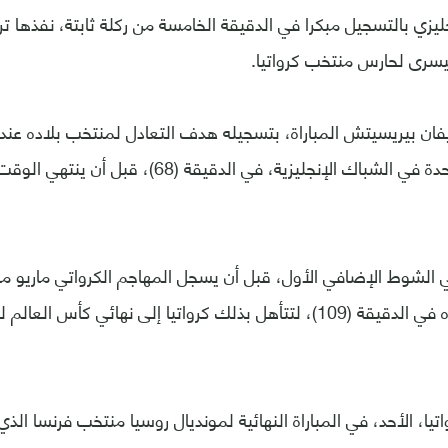
ليزي بالتسجيل مبكرا في الدقيقة الخامسة من ركلة ثابتة، نفذها تر
اليسرى لحارس منتخب كرواتيا.
فان بيريسيتش المباراة، بتسجيله هدف التعادل لمنتخب بلاده عند
ليضعها بلمسة واحدة في الشباك الإنجليزية، في الدقيق
ي الشوط الإضافي الأول، قبل أن يسجل المهاجم الكرواتي ماريو 
الثاني لمنتخب بلده في الدقيقة (109)، لتتأهل بذلك كرواتيا إلى نهائي كأس
تيا، الأحد، في المباراة النهائية لمونديال روسيا منتخب فرنسا ال