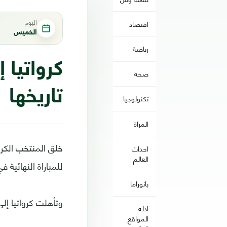
اليوم
اقتصاد
الخميس
رياضة
كرواتيا 
صحه
تاريخها
تكنولوجيا
المراة
خلق المنتخب الكروا
احداث
العالم
للمباراة النهائية 
بانوراما
وتأهلت كرواتيا إلى
ادلة
المواقع