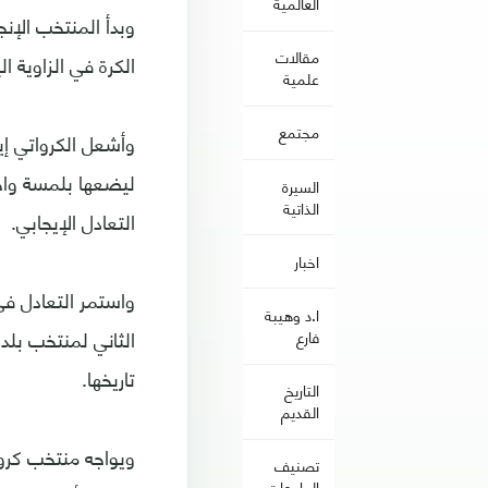
العالمية
وبدأ المنتخب الإنج
مقالات
الكرة في الزاوية 
علمية
مجتمع
وأشعل الكرواتي إي
السيرة
الذاتية
التعادل الإيجابي.
اخبار
واستمر التعادل ف
ا.د وهيبة
فارع
تاريخها.
التاريخ
القديم
ويواجه منتخب كروا
تصنيف
الجامعات