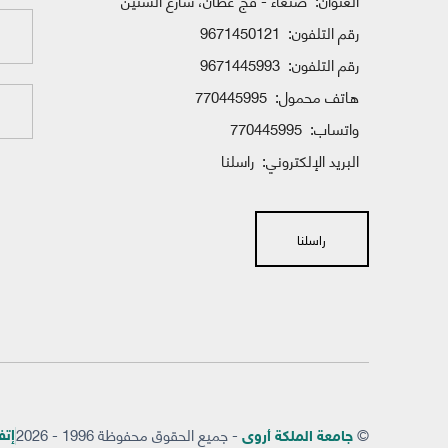
العنوان:
صنعاء - فج عطان، شارع الستين
رقم التلفون:
9671450121
رقم التلفون:
9671445993
هاتف محمول:
770445995
واتساب:
770445995
البريد الإلكتروني:
راسلنا
راسلنا
©
- جميع الحقوق محفوظة 1996 - 2026
إتفاق
جامعة الملكة أروى