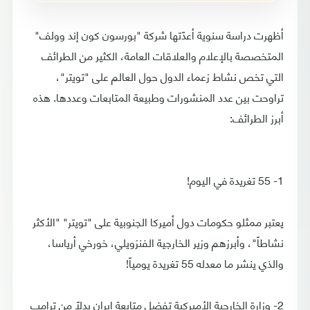
أظهرت دراسة سنوية أعدّتها شركة "بورسون كون إند وولف"
المتخصصة بالإعلام والعلاقات العامة، الكثير من الطرائف
التي تخص نشاط زعماء الدول حول العالم على "تويتر"،
تراوحت بين عدد المنشورات وطبيعة المتابعات وعددها. هذه
أبرز الطرائف:
1- 55 تغريدة في اليوم!
يعتبر ممثلو حكومات دول أميركا الجنوبية على "تويتر" "الأكثر
نشاطاً"، وأبرزهم وزير الخارجية الفنزويلي، خورخي أرياسا،
والذي ينشر ما معدله 55 تغريدة يومياً!
2- وزارة الخارجية الأميركية تفضل متابعة إيران بدلاً من ترامب