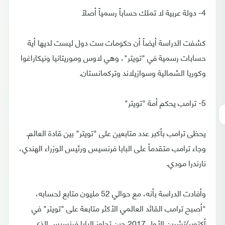
4- دولة عربية لا تملك حساباً رسمياً أصلاً
كشفت الدراسة أيضاً أن حكومات ست دول ليست لديها أية
حسابات رسمية في "تويتر"، وهي لاوس وموريتانيا ونيكاراغوا
وكوريا الشمالية وسوازيلاند وتركمانستان.
5- ترامب يحكم أمة "تويتر"
يحظى ترامب بأكبر عدد متابعين على "تويتر" بين قادة العالم.
وجاء ترامب متقدماً على البابا فرنسيس ورئيس الوزراء الهندي،
نارندرا مودي.
وأفادت الدراسة بأنه، مع حوالي 52 مليون متابع لحسابه،
"أصبح ترامب القائد العالمي الأكثر متابعة على "تويتر" في
أكتوبر/تشرين الأول 2017 حين تجاوز البابا فرنسيس الذي