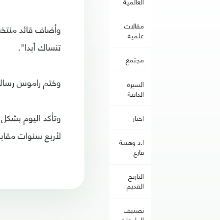
العالمية
مقالات
وأضاف قائد منتخب 
علمية
تنساك أبدا".
مجتمع
وختم راموس رسالته
السيرة
الذاتية
وتأكد اليوم بشكل 
اخبار
لأربع سنوات مقابل 105 ملايين يورو، ودع الدون جماهير الملكي في رسالة نشرها الموقع الرس
ا.د وهيبة
فارع
التاريخ
القديم
تصنيف
الجامعات