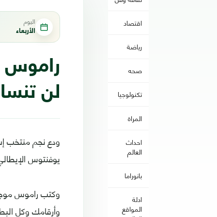
اليوم
اقتصاد
الأربعاء
رياضة
راموس يو
صحه
لن تنساك
تكنولوجيا
المراة
ودع نجم منتخب إسب
احداث
العالم
يوفنتوس الإيطالي 
بانوراما
وكتب راموس موجها
ادلة
وأرقامك وكل البط
المواقع