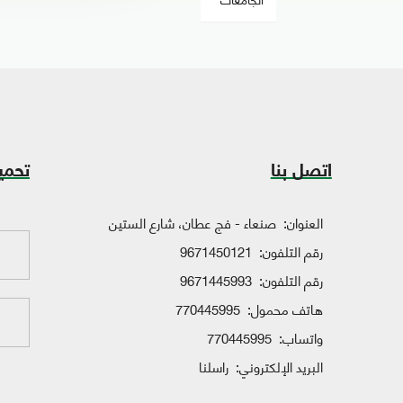
اتصل بنا
تحمي
العنوان:
صنعاء - فج عطان، شارع الستين
رقم التلفون:
9671450121
رقم التلفون:
9671445993
هاتف محمول:
770445995
واتساب:
770445995
البريد الإلكتروني:
راسلنا