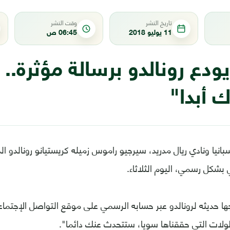
تاريخ النشر
وقت النشر
11 يوليو 2018
06:45 ص
دع رونالدو برسالة مؤثرة.. 
 أبدا"
انيا ونادي ريال مدريد، سيرجيو راموس زميله كريستيانو رونالدو ا
بشكل رسمي، اليوم الثلاثاء.
 حديثه لرونالدو عبر حسابه الرسمي على موقع التواصل الإجتماع
ولات التي حققناها سويا، ستتحدث عنك دائما".