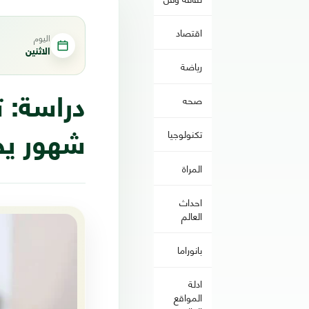
اقتصاد
اليوم
الاثنين
رياضة
صحه
تكنولوجيا
شهور يح
المراة
احداث
العالم
بانوراما
ادلة
المواقع