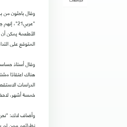
وقال باحثون من بر
"عربي21"،
الأطعمة يمكن أن ي
المتوقع على التداب
وقال أستاذ حساسية
هناك اعتقادًا مش
الدراسات الاستقصا
خمسة أشهر، لاحظن
وأضاف لاك: "نحن ن
نظرائهم ممن لم ي