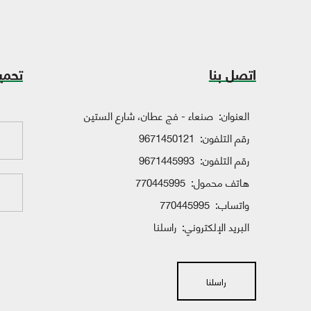
اتصل بنا
تحمي
العنوان:
صنعاء - فج عطان، شارع الستين
رقم التلفون:
9671450121
رقم التلفون:
9671445993
هاتف محمول:
770445995
واتساب:
770445995
البريد الإلكتروني:
راسلنا
راسلنا