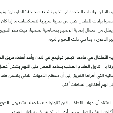
يطانيا والولايات المتحدة في تقرير نشرته صحيفة "الجارديان" وت
 إنهم جمعوا بيانات لأطفال كجزء من تجربة سريرية لاستكشاف ما إذا كا
قلل من احتمال إصابة الرضيع بحساسية بعضها، حيث نظر الفريق أي
ير الأخرى ، بما في ذلك النمو والنوم.
 الأطفال في جامعة كينجز كوليدج في لندن وأحد أعضاء فريق الد
تركا بأن تناول الطعام الصلب يساعد الطفل على النوم بشكل أفض
ئية التي أجراها الفريق إلى أن معظم الأمهات اللاتي يقدمن طعا
 نوم أطفالهن لساعات أكثر.
عتقد أن هؤلاء الأطفال اذين تناولوا طعاما صلبا يشعرون بالجوع
أكلون الغذاء الصلب، مما أدى إلى تحسن في ساعات نومهم.