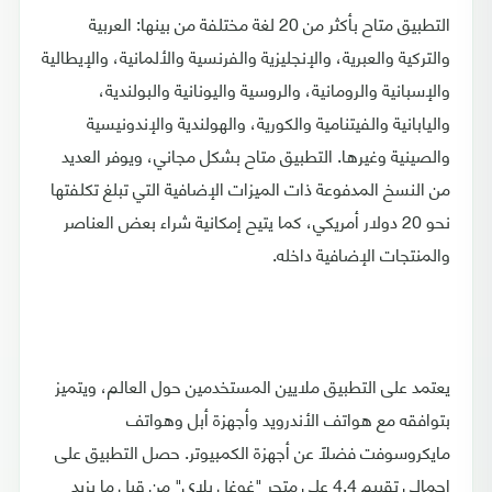
التطبيق متاح بأكثر من 20 لغة مختلفة من بينها: العربية
والتركية والعبرية، والإنجليزية والفرنسية والألمانية، والإيطالية
والإسبانية والرومانية، والروسية واليونانية والبولندية،
واليابانية والفيتنامية والكورية، والهولندية والإندونيسية
والصينية وغيرها. التطبيق متاح بشكل مجاني، ويوفر العديد
من النسخ المدفوعة ذات الميزات الإضافية التي تبلغ تكلفتها
نحو 20 دولار أمريكي، كما يتيح إمكانية شراء بعض العناصر
والمنتجات الإضافية داخله.
يعتمد على التطبيق ملايين المستخدمين حول العالم، ويتميز
بتوافقه مع هواتف الأندرويد وأجهزة أبل وهواتف
مايكروسوفت فضلًا عن أجهزة الكمبيوتر. حصل التطبيق على
إجمالي تقييم 4.4 على متجر "غوغل بلاي" من قبِل ما يزيد