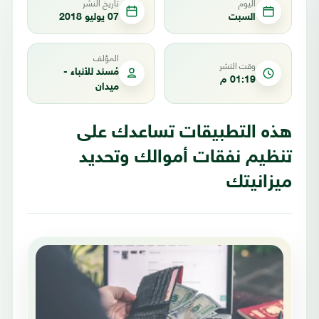
اليوم
تاريخ النشر
السبت
07 يوليو 2018
المؤلف
وقت النشر
مُسند للأنباء -
01:19 م
ميدان
هذه التطبيقات تساعدك على
تنظيم نفقات أموالك وتحديد
ميزانيتك