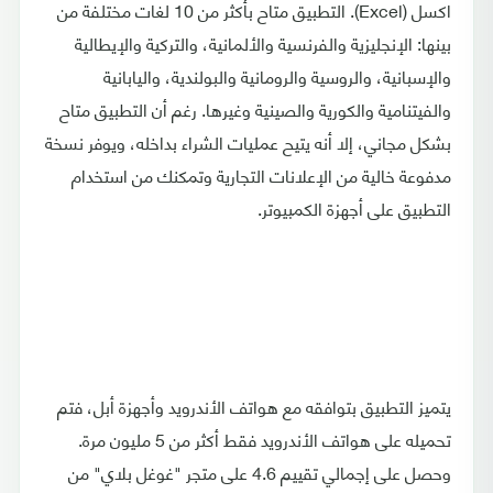
اكسل (Excel). التطبيق متاح بأكثر من 10 لغات مختلفة من
بينها: الإنجليزية والفرنسية والألمانية، والتركية والإيطالية
والإسبانية، والروسية والرومانية والبولندية، واليابانية
والفيتنامية والكورية والصينية وغيرها. رغم أن التطبيق متاح
بشكل مجاني، إلا أنه يتيح عمليات الشراء بداخله، ويوفر نسخة
مدفوعة خالية من الإعلانات التجارية وتمكنك من استخدام
التطبيق على أجهزة الكمبيوتر.
يتميز التطبيق بتوافقه مع هواتف الأندرويد وأجهزة أبل، فتم
تحميله على هواتف الأندرويد فقط أكثر من 5 مليون مرة.
وحصل على إجمالي تقييم 4.6 على متجر "غوغل بلاي" من