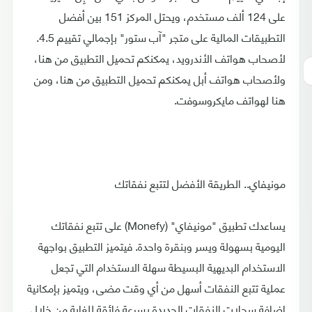
على 124 ألف مستخدم، ويحتل المركز 151 بين أفضل
التطبيقات المالية على متجر "آب ستور" بإجمالي تقييم 4.5.
لأصحاب هواتف الأندرويد، يمكنكم تحميل التطبيق من هنا،
ولأصحاب هواتف أبل يمكنكم تحميل التطبيق من هنا، ومن
هنا لهواتف مايكروسوفت.
مونيفاي.. الطريقة الأفضل لتتبع نفقاتك
يساعدك تطبيق "مونيفاي" (Monefy) على تتبع نفقاتك
اليومية بسهولة ويسر وبنقرة واحدة. فيتميز التطبيق بواجهة
الاستخدام البديهية البسيطة سهلة الاستخدام التي تجعل
عملية تتبع النفقات أسهل من أي وقت مضى، ويتميز بإمكانية
إضافة سجلات النفقات الجديدة بسرعة فائقة للغاية من خلال