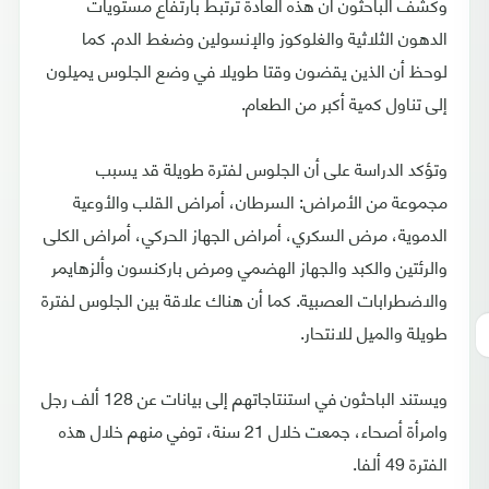
وكشف الباحثون أن هذه العادة ترتبط بارتفاع مستويات
الدهون الثلاثية والغلوكوز والإنسولين وضغط الدم. كما
لوحظ أن الذين يقضون وقتا طويلا في وضع الجلوس يميلون
إلى تناول كمية أكبر من الطعام.
وتؤكد الدراسة على أن الجلوس لفترة طويلة قد يسبب
مجموعة من الأمراض: السرطان، أمراض القلب والأوعية
الدموية، مرض السكري، أمراض الجهاز الحركي، أمراض الكلى
والرئتين والكبد والجهاز الهضمي ومرض باركنسون وألزهايمر
والاضطرابات العصبية. كما أن هناك علاقة بين الجلوس لفترة
طويلة والميل للانتحار.
ويستند الباحثون في استنتاجاتهم إلى بيانات عن 128 ألف رجل
وامرأة أصحاء، جمعت خلال 21 سنة، توفي منهم خلال هذه
الفترة 49 ألفا.