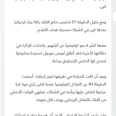
كين.
ومع حلول الدقيقة 57 احتسب حكم اللقاء ركلة جزاء لإنجلترا
نفذها كين في الشباك مسجلا هدف التقدم.
بعدها كشر لاعبو كولومبيا عن أنيابهم، وازدادت الإثارة في
دقائقها الأخيرة فقد أطلق لويس مورييل تسديدة صاروخية
تصدى لها الحارس الإنجليزي ببراعة.
وبعد أن كانت المباراة في طريقها لفوز إنجلترا، أسفرت
الدقيقة 94 عن التعادل لكولومبيا عندما تلقى ياري مينا كرة
عرضية انقض عليها برأسه في الشباك، لينتهي الوقت الأصلي
من اللقاء بالتعادل الإيجابي بهدف لكل منهما.
ولم يشهد الشوط الإضافي الأول أي هجمة خطيرة باستثناء