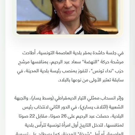
في جلسة حاشدة بمقر بلدية العاصمة التونسية، أطاحت
مرشحة حركة "النهضة" سعاد عبد الرحيم، بمنافسها مرشح
حزب "نداء تونس"، لتفوز بمنصب رئيسة بلدية المدينة، في
سابقة تعتبر الأولى من نوعها بالبلاد.
وإثر انسحاب ممثلي التيار الديمقراطي (وسط يسار)، والجبهة
الشعبية (ائتلاف يساري)، في الدور الثاني لانتخاب رئيس
البلدية، حصلت عبد الرحيم على 26 صوتا، مقابل 22 صوتا
لمنافسها، لتدخل التاريخ أول امرأة تونسية تترأس بلدية
العاصمة، أو أول "شيخة" للمدينة، كما يصطلح على تسمية