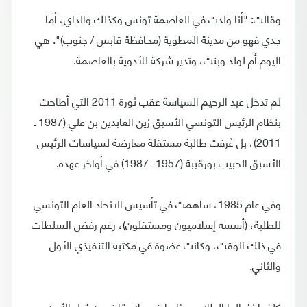
وقالت: "أنا ولدت في العاصمة تونس وكذلك والداي، أما
جدي فهو من مدينة المطوية (محافظة قابس / جنوب)". هي
اليوم أم لولد وبنت، وتدير شركة للأدوية بالعاصمة.
لم تدخل عبد الرحيم السياسة عقب ثورة 2011 التي أطاحت
بنظام الرئيس التونسي الأسبق زين العابدين بن علي (1987 ـ
2011)، بل عُرفت طالبة مستقلة معارضة لسياسات الرئيس
الأسبق الحبيب بورقيبة (1957 ـ 1987) في أواخر عهده.
وفي عام 1985، ساهمت في تأسيس الاتحاد العام التونسي
للطلبة، (أسسه إسلاميون ومستقلون)، رغم رفض السلطات
في ذلك الوقت، وكانت عضوة في مكتبه التنفيذي الأول
والثاني.
كلفها نضالها الطلابي متابعات وملاحقات من قبل الأمن