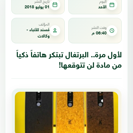
اليوم
تاريخ النشر
الأحد
01 يوليو 2018
المؤلف
وقت النشر
مُسند للأنباء -
06:40 م
وكالات
لأول مرة.. البرتغال تبتكر هاتفاً ذكياً
من مادة لن تتوقعها!