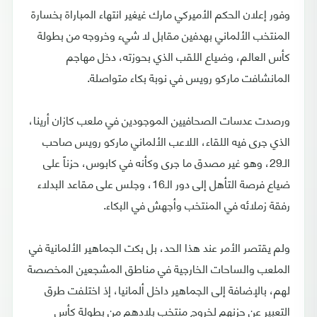
وفور إعلان الحكم الأميركي مارك غيغير انتهاء المباراة بخسارة
المنتخب الألماني بهدفين مقابل لا شيء وخروجه من بطولة
كأس العالم، وضياع اللقب الذي بحوزته، دخل مهاجم
المانشافت ماركو رويس في نوبة بكاء متواصلة.
ورصدت عدسات الصحافيين الموجودين في ملعب كازان أرينا،
الذي جرى فيه اللقاء، اللاعب الألماني ماركو رويس صاحب
الـ29، وهو غير مصدق ما جرى وكأنه في كابوس، حزناً على
ضياع فرصة التأهل إلى دور الـ16، وجلس على مقاعد البدلاء
رفقة زملائه في المنتخب وأجهش في البكاء.
ولم يقتصر الأمر عند هذا الحد، بل بكت الجماهير الألمانية في
الملعب والساحات الخارجية في مناطق المشجعين المخصصة
لهم، بالإضافة إلى الجماهير داخل ألمانيا، إذ اختلفت طرق
التعبير عن حزنهم لخروج منتخب بلادهم من بطولة كأس