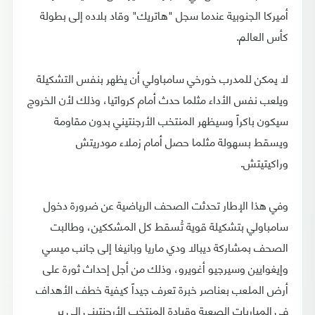
أميركا الجنوبية عندما سجل "هاتريك" وقاد بلاده إلى بطولة
كأس العالم.
لا يمكن للمدرب خورخي سامباولي أن يظهر بنفس التشكيلة
ويلعب نفس الأداء مثلما حدث أمام كرواتيا، وذلك لأن الخروج
سيكون باكراً وسيظهر المنتخب الأرجنتيني بدون مقاومة
ويسقط بسهولة مثلما حصل أمام زملاء مودريتش
وراكيتيتش.
وفي هذا الإطار تحدثت الصحف الرياضية عن ضرورة دخول
سامباولي بتشكيلة قوية تُسقط كل المشككين، وطالبت
الصحف بمشاركة ديبالا ودي ماريا وبانيغا إلى جانب ميسي
وإيغوايين وسيرجيو أغويرو، وذلك من أجل إحداث ثورة على
أرض الملعب بعناصر خبرة تعرف جيداً كيفية خطف الأهداف
في المباريات الصعبة وقيادة المنتخب الأرجنتيني إلى بر