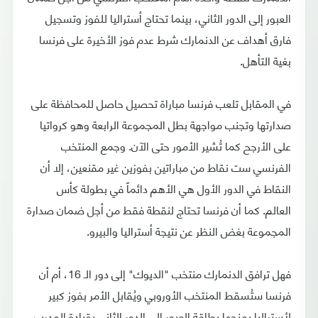
العبور إلى الدور الثاني، بينما تحتاج أستراليا للفوز وتسجيل
فارق أهداف عن الدنمارك شرط عدم فوز الأخيرة على فرنسا
بغية التأهل.
في المقابل تلعب فرنسا مباراة تحصيل حاصل للمحافظة على
صدارتها وتجنب مواجهة بطل المجموعة الرابعة وهو كرواتيا
على الأرجح كما تُشير الأمور حتى الآن. وجمع المنتخب
الفرنسي ست نقاط من مباراتين بفوزين غير مقنعين، إلا أن
النقاط في الدور الأول هي الأهم دائماً في بطولة كأس
العالم. كما أن فرنسا تحتاج لنقطة فقط من أجل ضمان صدارة
المجموعة بغض النظر عن نتيجة أستراليا والبيرو.
فهل ترافق الدنمارك منتخب "الديوك" إلى دور الـ 16، أم أن
فرنسا ستُسقط المنتخب الأوروبي ويُقابل الأمر بفوز كبير
لأستراليا يمنحها بطاقة العبور إلى الدور الثاني بقيادة المدرب