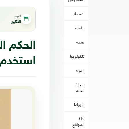
اقتصاد
اليوم
الاثنين
رياضة
صحه
الحكم ال
تكنولوجيا
استخدم «تقنية VAR
المراة
احداث
العالم
بانوراما
ادلة
المواقع