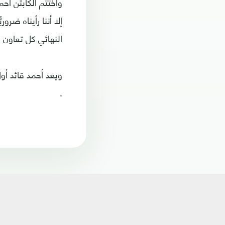
واختتم الكابتن أح
إلا أننا رأيناه ضر
النهائي كل تعاون و
.