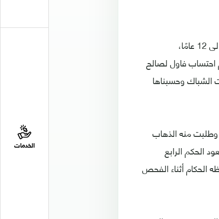
وقال الكابتن أحمد قائد في تصريح لموقع "اليمني الأمريكي" إنه حدث ذلك قبل حوالى 12 عامًا،
وصقر تعز على ملعب 22 مايو بعدن، وتم احتساب فاول لصالح
 ودخلت الشباك وحسبناها
 وطلبت منه الذهاب
الخدمات
ود الحكم الرابع
ه الحكام أثناء الفحص