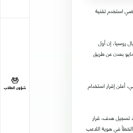
ضي استخدم تقنية
 روسيا، إن أول
ام لهذه التقنية كان في اليمن في مباراة جمعت التلال والصقر في ملعب 22 مايو بعدن عن طريق
لسويسري جاني إنفانتينو في 16/مارس الماضي، أعلن إقرار استخدام
شؤون الطلاب
عد تسجيل هدف، قرار
 الخطأ في هوية اللاعب