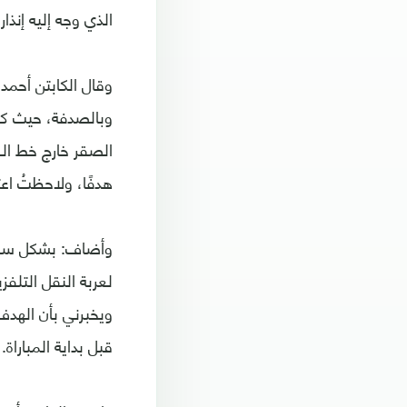
الذي وجه إليه إنذار
هدفًا، ولاحظتُ اع
وأضاف: بشكل سريع 
لعربة النقل التلف
ويخبرني بأن الهدف
قبل بداية المباراة.