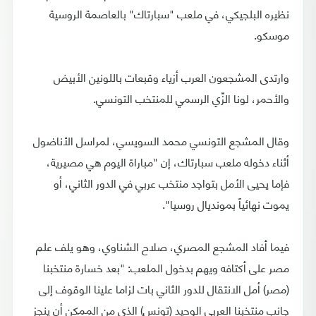
نظيره البلجيكي، في ملعب "سبارتاك" بالعاصمة الروسية
موسكو.
وارتدى المشجعون العرب أزياء وقبعات باللونين الأبيض
والأحمر، لونا الزِّي الرسمي للمنتخب التونسي.
وقال المشجع التونسي محمد السويسي، لمراسل الأناضول
أثناء دخوله ملعب سبارتاك، إن "مباراة اليوم هي مصيرية،
فإما يحيى الأمل بتواجد منتخب عربي في الدور الثاني، أو
يموت نهائياً بمونديال روسيا".
فيما أفاد المشجع المصري، صلاح الشناوي، وهو يلف علم
مصر على أكتافه ويهم بدخول الملعب: "بعد خسارة منتخبنا
(مصر) أمل الانتقال للدور الثاني بات لزاما علينا الوقوف إلى
جانب منتخبنا العربي الوحيد (تونس) الذي من الممكن أن ينجز