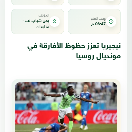
المؤلف
وقت النشر
يمن شباب نت -
06:47 م
متابعات
نيجيريا تعزز حظوظ الأفارقة في
مونديال روسيا