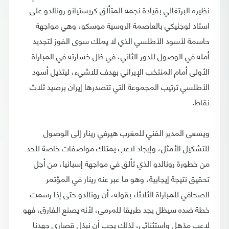
نظيره البرتغالي بقيادة نجمه المتألق كريستيانو رونالدو على
استاد لوجنيكي بالعاصمة الروسية موسكو، وهي مواجهة
حاسمة لأسود الأطلسي الذي لا يملك سوى الفوز لتجديد
أمله في الوصول للدور الثاني، في ظل خسارته في المباراة
الأولى أمام المنتخب الإيراني بهدف للاشيء، ليتذيل أسود
الأطلسي ترتيب المجموعة التي تتصدرها إيران برصيد ثلاث
نقاط.
ويسعى المدير الفني للمغرب هيرفي رينار إلى الوصول
للتشكيل الأمثل، وإيجاد لاعب يمتلك مواصفات خاصة للحد
من خطورة رونالدو الذي تألق في مواجهة إسبانيا، من أجل
تحقيق نتيجة إيجابية، وهو ما عبر عنه رينار في المؤتمر
الصحافي للمباراة الثلاثاء بقوله، أن رونالدو حتى إذا رسمت
خطة ضده سيظل يجد طريقا للمرمى، لأنه يصنع الفارق، فهو
لاعب مذهل واستثنائي، لذلك يجب أن نبذل قصارى جهدنا