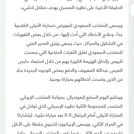
الدقيقة الأخيرة على نظيره المصري بهدف مقابل لاشيء.
ويسعى المنتخب السعودي لتعويض خسارته الأولى القاسية
جدا، وعلاج الأخطاء التي أدت إليها، من خلال بعض التغييرات
في التشكيل والمراكز، حيث يسعى بيتزي المدير الفني
للمنتخب السعودي لغلق الثغرات الدفاعية التي سمحت
للروس بإلحاق الهزيمة الكبيرة بهم من خلال استبعاد حارس
المرمى عبدالله المعيوف والدفع ببعض الوجوه الجديدة بدلا
من الذين وضحت أخطائهم بمباراة روسيا.
ويختتم اليوم السابع للمونديال، بمواجة المنتخب الإيراني
المتصدر للمجموعة الثانية نظيره الإسباني الذي تعادل في
المباراة الأولى أمام البرتغال 3-3 بعد مباراة مثيرة، ليتشاركا
في المركز الثاني، ويسعى الإيرانيون للخروج بنقطة على الأقل
تقربهم من الدور الثاني، فيما يلعب المنتخب الإسباني حامل