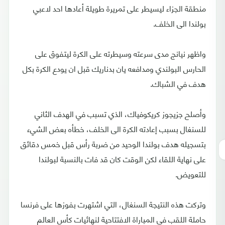
منطقة الجزاء ليسيطر على تمريرة طويلة أعادها احد لاعبي
بولندا الى الخلف.
واظهر نيانج مدى سرعته وسيطرته على الكرة ليتفوق على
الحارس البولندي ومدافعه يان بدناريك قبل ان يودع الكرة بكل
هدف في الشباك.
وأصلح جزيجوز كريكوفياك، الذي تسبب في الهدف الثاني
للسنغال بسبب إعادته الكرة الى الخلف، خطأه بعض الشيء
بتسجيله هدف بولندا الوحيد من ضربة رأس قبل خمس دقائق
على نهاية اللقاء لكن الوقت كان قد فات بالنسبة لبولندا
للتعويض.
وتركت هذه النتيجة السنغال، التي اشتهرت بفوزها على فرنسا
حاملة اللقب في المباراة الافتتاحية لنهائيات كأس العالم