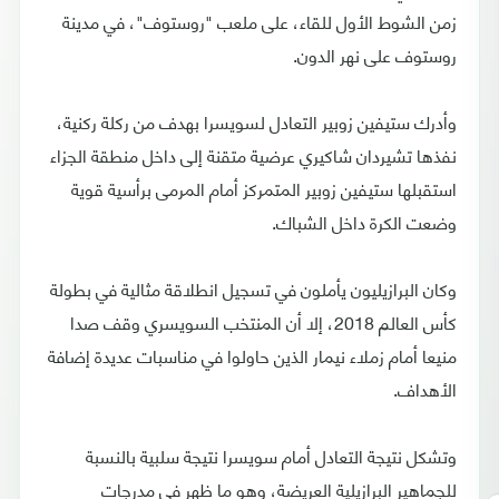
زمن الشوط الأول للقاء، على ملعب "روستوف"، في مدينة
روستوف على نهر الدون.
وأدرك ستيفين زوبير التعادل لسويسرا بهدف من ركلة ركنية،
نفذها تشيردان شاكيري عرضية متقنة إلى داخل منطقة الجزاء
استقبلها ستيفين زوبير المتمركز أمام المرمى برأسية قوية
وضعت الكرة داخل الشباك.
وكان البرازيليون يأملون في تسجيل انطلاقة مثالية في بطولة
كأس العالم 2018، إلا أن المنتخب السويسري وقف صدا
منيعا أمام زملاء نيمار الذين حاولوا في مناسبات عديدة إضافة
الأهداف.
وتشكل نتيجة التعادل أمام سويسرا نتيجة سلبية بالنسبة
للجماهير البرازيلية العريضة، وهو ما ظهر في مدرجات