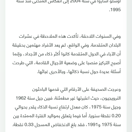
أوسلو أشاروا في سنة 2004 إلى انعكاس المنحنى منذ سنة
1995.
وفي السنوات اللاحقة، تأكدت هذه الملاحظة في عشرات
البلدان المتقدمة. وفي الواقع، لم يعد الأفراد مهتمين بحقيقة
أن الآباء في الدول المتقدمة كانوا أكثر ذكاء من الأجداد، وإنما
أصبح التركيز منصبا على وضعية الأجيال القادمة، التي طرحت
أسئلة عديدة حول نسبة ذكائها، وبالأحرى غبائها.
وعرجت الصحيفة على الأرقام التي قدمها الباحثون
النرويجيون، حيث اعتبرتها غير مطمئنة. فبين جيل سنة 1962
وجيل سنة 1975، كان معدل ارتفاع نسبة الذكاء يقدر بحوالي
0.20 نقطة سنويا. أما فيما يتعلق بمواليد الفترة الممتدة بين
سنة 1975 و1991، فقد بلغ الانخفاض المسجل 0.33 نقطة.