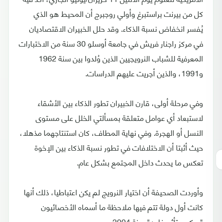
كل من بيرنت براستبرغ وأولي روجبرج أن المحيط هو الذي
يُفسر انخفاض نسبة الذكاء. وقد حلل الخبيران الاقتصاديان
في مركز راجنار فريش في جامعة أوسلو 30 سنة من الاختبارات
المعرفية للشباب النرويجيين الذين وُلدوا بين سنة 1962
و1991، والذين أجريت عليهم الدراسات.
وفي مرحلة أولى، قارن الخبيران تطور الذكاء بين الأشقاء
لاستبعاد أي عوامل متعلقة بمسألتي الخلل على مستوى
النسل أو الهجرة. وفي نهاية المطاف، كان استنتاجهما مذهلا،
حيث أثبتا أن الاختلافات في تطور نسبة الذكاء بين الإخوة
تعكس ما يحدث داخل المجتمع بشكل عام.
وأوردت الصحيفة أن اختيار النرويج لم يكن اعتباطيا، ذلك أنها
كانت أول دولة تتم فيها ملاحظة ما أسماه الأخصائيون
"بعكس تأثير فلين" سنة 2004.