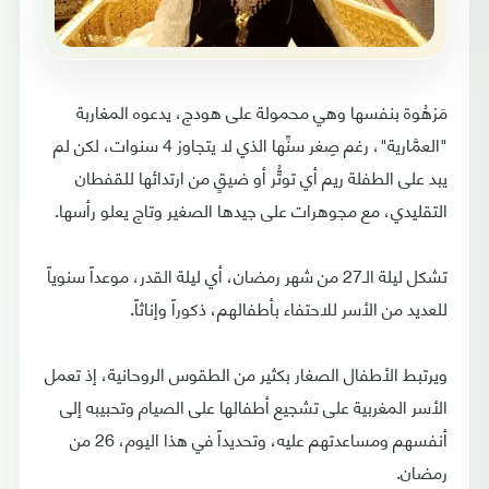
مَزهُوة بنفسها وهي محمولة على هودج، يدعوه المغاربة
"العمَّارية"، رغم صِغر سنِّها الذي لا يتجاوز 4 سنوات، لكن لم
يبد على الطفلة ريم أي توتُّر أو ضيقٍ من ارتدائها للقفطان
التقليدي، مع مجوهرات على جيدها الصغير وتاج يعلو رأسها.
تشكل ليلة الـ27 من شهر رمضان، أي ليلة القدر، موعداً سنوياً
للعديد من الأسر للاحتفاء بأطفالهم، ذكوراً وإناثاً.
ويرتبط الأطفال الصغار بكثير من الطقوس الروحانية، إذ تعمل
الأسر المغربية على تشجيع أطفالها على الصيام وتحبيبه إلى
أنفسهم ومساعدتهم عليه، وتحديداً في هذا اليوم، 26 من
رمضان.