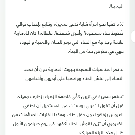
الجميلة.
تمُد كفَّها نحو امرأة شابة تدعى سميرة، وتتابع بإعجاب تَوالي
خُطوط حناء مستقيمة وأخرى مُتقطعة. فلطالما كان للمغاربة
علاقة وجدانية مع الحناء التي ترمز للحنان والمحبة والجود،
فهي في نظرهن نبتة من الجنة.
لا تمر المناسبات السعيدة ببيوت المغاربة دون أن تعمد
النساء إلى نقش الحناء ووضعها على أيديهن وأقدامهن.
تستمر سميرة في تزيين كفَّي فاطمة الزهراء بزخارف جميلة،
قبل أن تقول لـ"عربي بوست"، من المستحيل أن تحتفي
العروس بزفافها دون حفل حناء، وهكذا الفتيات الصائمات من
الضروري أن تزين نقوش الحناء أكفهن في يوم صيامهن الأول
خلال هذه الليلة المباركة.