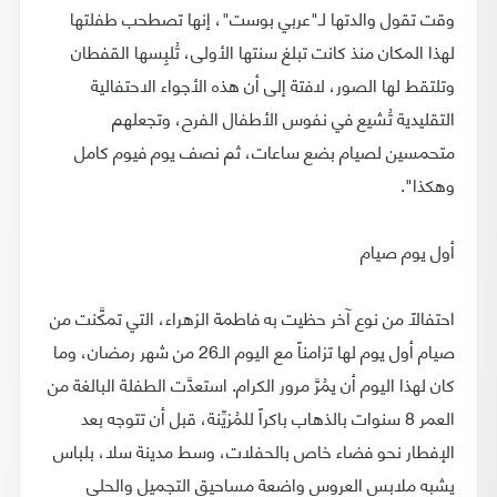
وقت تقول والدتها لـ"عربي بوست"، إنها تصطحب طفلتها
لهذا المكان منذ كانت تبلغ سنتها الأولى، تُلبِسها القفطان
وتلتقط لها الصور، لافتة إلى أن هذه الأجواء الاحتفالية
التقليدية تُشيع في نفوس الأطفال الفرح، وتجعلهم
متحمسين لصيام بضع ساعات، ثم نصف يوم فيوم كامل
وهكذا".
أول يوم صيام
احتفالاً من نوع آخر حظيت به فاطمة الزهراء، التي تمكَّنت من
صيام أول يوم لها تزامناً مع اليوم الـ26 من شهر رمضان، وما
كان لهذا اليوم أن يمُرَّ مرور الكرام. استعدَّت الطفلة البالغة من
العمر 8 سنوات بالذهاب باكراً للمُزيِّنة، قبل أن تتوجه بعد
الإفطار نحو فضاء خاص بالحفلات، وسط مدينة سلا، بلباس
يشبه ملابس العروس واضعة مساحيق التجميل والحلي