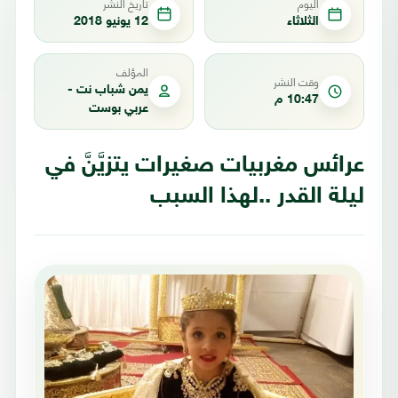
اليوم
تاريخ النشر
الثلاثاء
12 يونيو 2018
المؤلف
وقت النشر
يمن شباب نت -
10:47 م
عربي بوست
عرائس مغربيات صغيرات يتزيَّنَّ في
ليلة القدر ..لهذا السبب