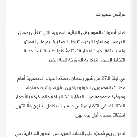
عرائس صغيرات
تعلو أصوات الموسيقى التراثية المغربية التي تتغنَّى بجمال
العروس وطلعتها البهية، تتبختر الصغيرة ريم على نغماتها
وتسير بثقة نحو "العمارية"، تتوسَّطُها جالسة لتبدأ حصة
التقاط الصور التذكارية المؤرخة لليلة القدر.
في ليلة الـ27 من شهر رمضان، تتعدَّد الخيام المنصوبة أمام
محلات المصورين الفوتوغرافيين، مُزيَّنة بأشرطة ملونة
وموفِّرة مجموعة من "العمَّاريات" البراقة والمزخرفة بالأحجار
المتلألئة، في انتظار عرائس صغيرات بكامل زينتهن وأناقتهن
احتفالاً بصيام أول يوم لهن.
لا تزال ريم مُصرَّة على التقاط المزيد من الصور التذكارية، في