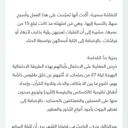
النقاشة سميرة، أكَّدت أنها تمرَّست على هذا العمل وأصبح
سهلاً بالنسبة إليها، وهي مَن امتهنته مذ كانت تبلغ 15 من
عمرها، مشيرة إلى أن الفتيات تعجبهن رؤية زخارف لأزهار أو
فراشات، بالإضافة إلى كتابة أسمائهن بواسطة الحناء.
رمزية حدَّ القداسة
حَرِص المغاربة على الاحتفال بأبنائهم بهذه الطريقة الاحتفالية
البهيجة ليلة 27 من رمضان، لا تُثنيهم عن خلق طقوس خاصَّة
بهم، تتنوع ما بين الاعتكاف والدعاء وتلاوة القرآن، وإعداد
أطباق تقليدية كالكسكس والرفيسة (الثريد) وتوزيع صحون
منها على المصلين والمعتكفين بالمساجد، بالإضافة إلى
تعطير البيوت بأجود أنواع البُخور والعطور.
عبدالخالق بدري، الباحث في قضايا القِيَم، يرى أن لِلَيلة السابع