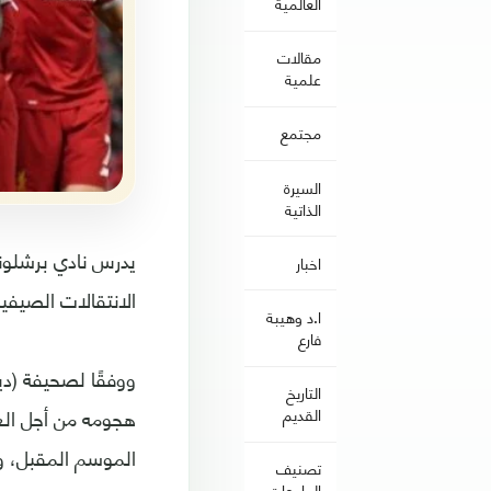
العالمية
مقالات
علمية
مجتمع
السيرة
الذاتية
يدرس نادي برشلونة
اخبار
الانتقالات الصيفية
ا.د وهيبة
فارع
ووفقًا لصحيفة (دي
التاريخ
هجومه من أجل العو
القديم
الموسم المقبل، وي
تصنيف
الجامعات