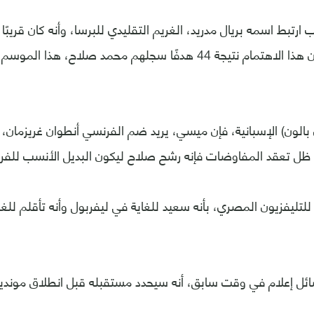
ارتبط اسمه بريال مدريد، الغريم التقليدي للبرسا، وأنه كان قريبًا 
الملكي، وأشارت أن هذا الاهتمام نتيجة 44 هدفًا سجلهم محمد صلاح،
 بالون) الإسبانية، فإن ميسي، يريد ضم الفرنسي أنطوان غريزمان، 
ل تعقد المفاوضات فإنه رشح صلاح ليكون البديل الأنسب للفر
تليفزيون المصري، بأنه سعيد للغاية في ليفربول وأنه تأقلم للغاي
سائل إعلام في وقت سابق، أنه سيحدد مستقبله قبل انطلاق موندي