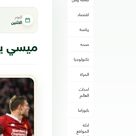
اقتصاد
اليوم
الاثنين
رياضة
صحه
ميسي يط
تكنولوجيا
المراة
احداث
العالم
بانوراما
ادلة
المواقع