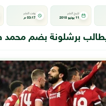
تاريخ النشر
وقت النشر
11 يونيو 2018
03:17 م
الب برشلونة بضم محمد ص