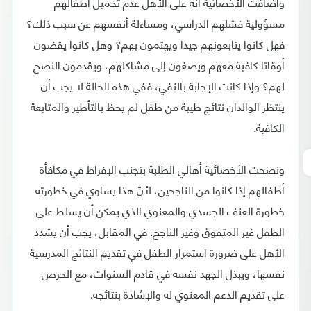
وأضافت الأخصائية أنه على الأهل عدم تحميل أطفالهم
مسؤولية فشلهم الدراسي، ومساءلة أنفسهم عن سبب ذلك؟
فهل كانوا يتابعونهم جيدا ويهتمون بهم؟ وهل كانوا يقضون
أوقاتا كافية معهم ويصغون إلى مشاكلهم، ويقدمون النصح
لهم؟ وإذا كانت الإجابة بالنفي، ففي هذه الحالة لا يجب أن
ينتظر الوالدان نتائج طيبة من طفل لم يحظ بالتأطير والمتابعة
الكافية.
ونصحت الأخصائية أهالي الطلبة بتجنب الإفراط في مكافأة
أطفالهم إذا كانوا من الناجحين، لأنّ هذا يساوي في خطورته
خطورة العنف الجسدي والمعنوي الذي يمكن أن يسلط على
الطفل غير المتفوق وغير الناجح. في المقابل، يجب أن يشدد
الأهل على ضرورة استمرار الطفل في تقديم النتائج المدرسية
نفسها، ويبذل الجهد نفسه في قادم السنوات، مع الحرص
على تقديم الدعم المعنوي له والإشادة بنتائجه.