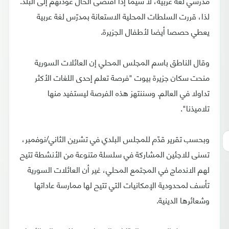
مدرّسي لغة عربية، لا سيما إذا اقتضى الحال عودتهم إلى البلد.
لذا، قررت السلطات المحلية الاستعانة بمدرّس لغة عربية
يعطي حصصا أيضا لأطفال الجزيرة.
وقال الناطق باسم المجلس المحلي إن العائلات السورية
منحت سكان جزيرة بيوت "فرصة تعلم إحدى اللغات الأكثر
تداولا في العالم. وسننتهز هذه الفرصة ليستفيد منها
تلاميذنا".
وبحسب تقرير قدّم للمجلس البلدي في تشرين الثاني/نوفمبر،
تسنى للاجئين المشاركة في سلسلة متنوعة من الأنشطة تتيح
لهم الاندماج في المجتمع المحلي، غير أن العائلات السورية
تأسف لمحدودية الإمكانيات التي تتيح لها ممارسة عاداتها
وشعائرها الدينية.