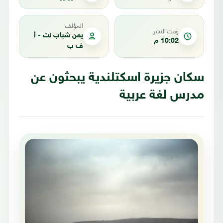
المؤلف
وقت النشر
يمن شباب نت - أ
10:02 م
ف ب
سكان جزيرة اسكتلندية يبحثون عن
مدرس لغة عربية