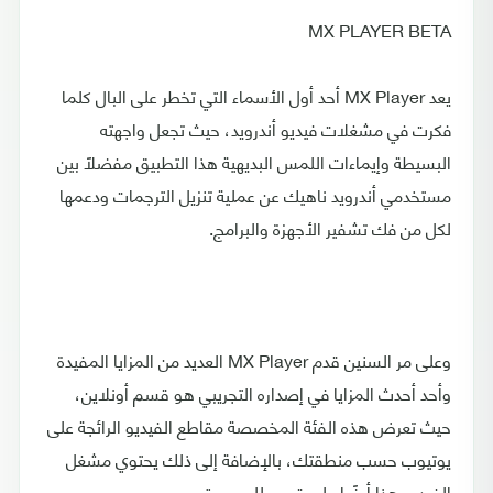
MX PLAYER BETA
يعد MX Player أحد أول الأسماء التي تخطر على البال كلما
فكرت في مشغلات فيديو أندرويد، حيث تجعل واجهته
البسيطة وإيماءات اللمس البديهية هذا التطبيق مفضلًا بين
مستخدمي أندرويد ناهيك عن عملية تنزيل الترجمات ودعمها
لكل من فك تشفير الأجهزة والبرامج.
وعلى مر السنين قدم MX Player العديد من المزايا المفيدة
وأحد أحدث المزايا في إصداره التجريبي هو قسم أونلاين،
حيث تعرض هذه الفئة المخصصة مقاطع الفيديو الرائجة على
يوتيوب حسب منطقتك، بالإضافة إلى ذلك يحتوي مشغل
الفيديو هذا أيضًا على قسم للموسيقى.