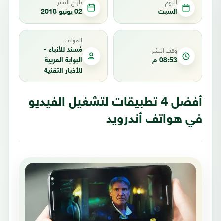
اليوم
تاريخ النشر
السبت
02 يونيو 2018
المؤلف
وقت النشر
مُسند للأنباء -
08:53 م
البوابة العربية
للأخبار التقنية
أفضل 4 تطبيقات لتشغيل الفيديو
في هواتف أندرويد