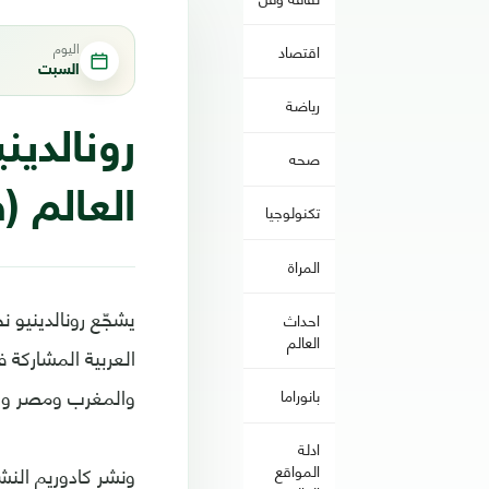
اليوم
اقتصاد
السبت
رياضة
رونالدين
صحه
العالم (
تكنولوجيا
المراة
يشجّع رونالدينيو 
احداث
العالم
والمغرب ومصر وا
بانوراما
ادلة
ونشر كادوريم النش
المواقع