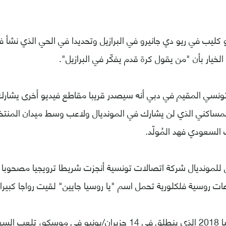
كليب في ريو دي جانيرو في البرازيل وتحديدا في الحي الذي نشأ في
 الخيار بأن "من يقول كرة قدم يفكّر في البرازيل".
نسي المقيم في دبي أنه سيصدر قريبا مقاطع فيديو أخرى يشارك 
ساكني الذي لن يشارك في المونديال ولاعب وسط ميدان المنت
السعودي فهد المُولّد.
لمونديال شركة اتصالات تونسية أنجزت شريطا ترويجيا مصحوبا بأ
ات روسية فلكلورية تحمل اسم "يا روسيا جايين" لقيت رواجا كبيرا 
وفي مونديال روسيا 2018 الذي ينطلق في 14 حزيران/يونيو في موس