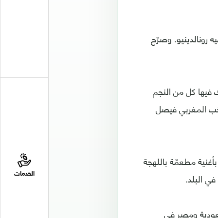
ه رونالدينيو. وصرّح
فيها كل من النجم
خب المغربي فيصل
غنية مطعمّة باللهجة
الخدمات
في البلد.
كو، تلعب السعودية ومصر في