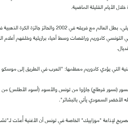
 التونسي كادوريم وراقصات وسط أحياء برازيلية وخلفهم أعلام الدو
ديال.
نية التي يؤدي كادوريم معظمها: "العرب في الطريق إلى موسكو ل
نسور (نسور قرطاج) جاؤوا من تونس والأسود (أسود الأطلس) من ا
ه الأخضر السعودي يأتي بالبشائر".
صريح لإذاعة "موزاييك" الخاصة في تونس أن الأغنية أُعدّت لـ"تش