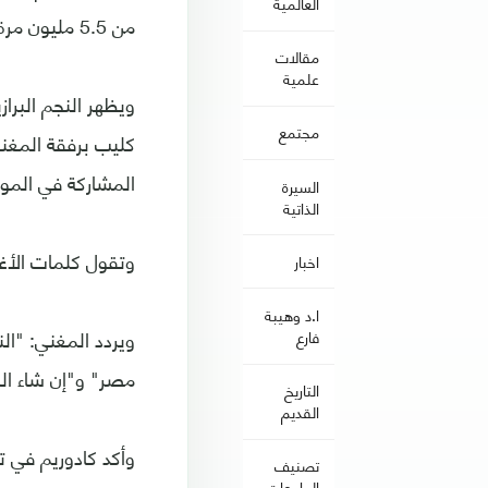
العالمية
من 5.5 مليون مرة خلال الأيام القليلة الماضية.
مقالات
علمية
مجتمع
كليب برفقة المغني
المشاركة في المون
السيرة
الذاتية
وتقول كلمات الأغ
اخبار
ا.د وهيبة
ويردد المغني: "ال
فارع
مصر" و"إن شاء الل
التاريخ
القديم
وأكد كادوريم في ت
تصنيف
الجامعات