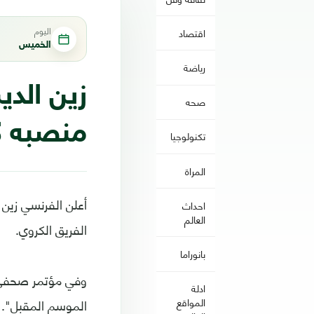
اليوم
اقتصاد
الخميس
رياضة
زين الدي
صحه
منصبه ك
تكنولوجيا
المراة
أعلن الفرنسي زين ا
احداث
العالم
الفريق الكروي.
بانوراما
وفي مؤتمر صحفي، ا
ادلة
الموسم المقبل".
المواقع