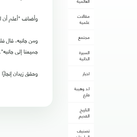
العالمية
مقالات
وأضاف "أعلم أن ال
علمية
مجتمع
ومن جانبه، قال فلو
جميعنا إلى جانبه".
السيرة
الذاتية
وحقق زيدان إنجازًا
اخبار
ا.د وهيبة
فارع
التاريخ
القديم
تصنيف
الجامعات