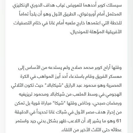
سيسلك كوبر أحدهما لتعويض غياب هداف الدوري الإنكليزي
المحتمل أمام أوروغواي، الطريق الأول وهو أن يلجأ تماماً
للخطة التي اعتمدها خارج ملعبه أمام غانا في ختام التصفيات
الأفريقية المؤهلة للمونديال.
وقتها أراح كوبر محمد صلاح ولم يستدعه من الأساس إلى
معسكر الفريق وقام باستدعاء أحد أبرز المواهب في الكرة
المصرية وهو محمود عبد الرازق "شيكابالا" حيث تكون الثلاثي
الهجومي في وسط الملعب من شيكابالا ومحمود تريزيغيه
ورمضان صبحي، وخاض وقتها "شيكا" مباراة قوية بل تمكن
من إحراز هدف مصر الأول في شباك غانا تحديداً في الدقيقة
61 وهو ما يشير إلا أن اللاعب ظهر بشكل بدني جيد واستمر
عطائه حتى الثلث الأخير من اللقاء.