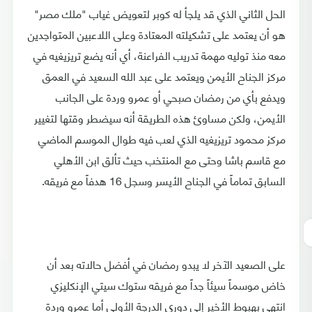
الحل الثاني الذي قد يلجأ له كوبر لتعويض غياب "ملك مصر"
هو أن يعتمد على تشكيلته المعتادة وعلى اللاعبين المتواجدين
معه منذ توليه مهمة تدريب الفراعنة، أي أنه يضع تريزيغيه في
مركز الجناح الأيمن ويعتمد على عبد الله السعيد في العمق
ويدفع بأي من رمضان صبحي أو عمرو وردة على الجانب
الأيمن، ولكن مساوئ هذه الطريقة أنه سيضطر وقتها لتغيير
مركز محمود تريزيغيه الذي لعب فيه طوال الموسم الماضي
مع قاسم باشا وحتى مع المنتخب حيث تألق ابن الأهلي
السابق تماماً في الجناح الأيسر وسجل 16 هدفاً مع فريقه.
على الصعيد الآخر لا يبدو رمضان في أفضل حالاته بعد أن
خاض موسماً سيئاً جداً مع فريقه ستوك سيتي الإنكليزي
انتهى بهبوط الأخير إلى دوري الدرجة الأولى أما عمرو وردة