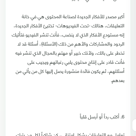
أكبر مصدر للأفكار الجديدة لصناعة المحتوى هي في خانة
التعليقات، هنالك -تحت الفيديوهات- تختبئ الأفكار الجديدة،
إنه مستودع الأفكار الذي لا ينضب، فأنت تنشر الفيديو فتأتيك
الردود والمشاركات والأهم من ذلك (الأسئلة)، أسئلة قد لا
تخطر على بالك، ولأنك خبير أو مهتم بالمجال الذي تنشر فيه
فأنت قادر على إنتاج محتوى يلبي رغباتهم ويجيب على
أسئلتهم، ثم يكون فائدة منشورة يصل إليها كل من يأتي من
بعدهم.
6. أكتب رداً أو أرسل قلباً
تعامل مع التعليقات بشكل إمتناني، كن شاكراً لكل من يترك