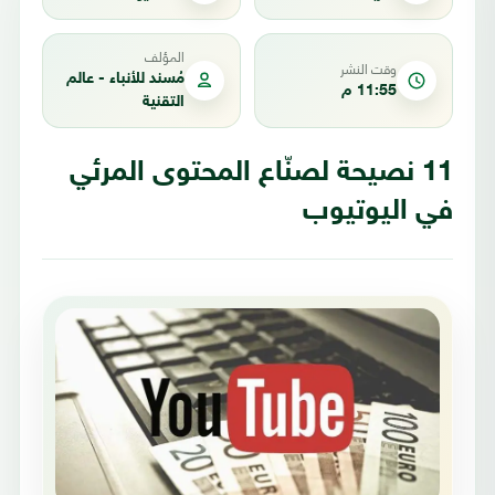
المؤلف
وقت النشر
مُسند للأنباء - عالم
11:55 م
التقنية
11 نصيحة لصنّاع المحتوى المرئي
في اليوتيوب