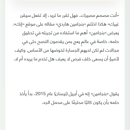
«أنت مصمم مصيرك.. فهل تقرر ما تريد، إلا تفعل سيقرر
غيرك» هكذا اختتم «بنجامين هاردي» مقاله على موقع «إنك».
يعرض «بنجامين» أهم ما استفاده من تجربته في تحقيق
حلمه، خاصة في عالمٍ يعج بمن يقدمون النصح حتى في
مجالات لم تكن لديهم الجسارة لخوضها من الأساس. وكيف
لأمرؤ أن يسعى خلف فرص لا يعرف هل تخدم ما يريده أم لا.
يقول «بنجامين» إنه في أبريل (نيسان) عام 2015، بدأ يأخذ
حلمه بأن يكون كاتبًا محترفًا على محمل الجد.