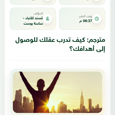
المؤلف
وقت النشر
مُسند للأنباء -
06:37 م
ساسة بوست
مترجم: كيف تدرب عقلك للوصول
إلى أهدافك؟