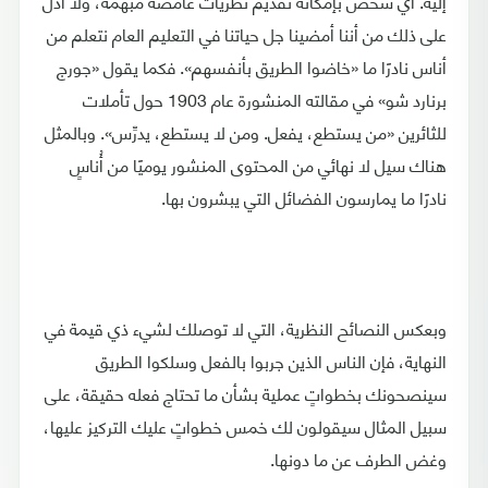
إليه. أي شخص بإمكانه تقديم نظريات غامضة مبهمة، ولا أدل
على ذلك من أننا أمضينا جل حياتنا في التعليم العام نتعلم من
أناس نادرًا ما «خاضوا الطريق بأنفسهم». فكما يقول «جورج
برنارد شو» في مقالته المنشورة عام 1903 حول تأملات
للثائرين «من يستطع، يفعل. ومن لا يستطع، يدرِّس». وبالمثل
هناك سيل لا نهائي من المحتوى المنشور يوميًا من أُناسٍ
نادرًا ما يمارسون الفضائل التي يبشرون بها.
وبعكس النصائح النظرية، التي لا توصلك لشيء ذي قيمة في
النهاية، فإن الناس الذين جربوا بالفعل وسلكوا الطريق
سينصحونك بخطواتٍ عملية بشأن ما تحتاج فعله حقيقة، على
سبيل المثال سيقولون لك خمس خطواتٍ عليك التركيز عليها،
وغض الطرف عن ما دونها.