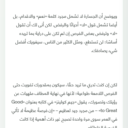
ويوضح أن الجسارة لا تشمل مجرد كلمة «نعم» والاقدام، بل
أيضا تشمل قول «لا» أحيانًا والرفض. لكن أنى لك أن تقول
«لا» وترفض بعض الفرص إن لم تكن على دراية بما تريده
أساسًا؛ لن تستطع، ومثل الكثير من الناس، سيغويك أفضل
شيء يصادفك.
لكن إن كنت تدري ما تريد حقًا، سيكون بمقدورك تفويت حتى
الفرص اللامعة طواعية؛ لأنها في نهاية المطاف ملهيات عن
رؤيتك وتصورك، يقول «جيم كولينز» في كتابه بعنوان «Good
to Great» – من مجرد جيد لعظيم – «إن فرصةً عظيمةً لا تأتي
في العمر سوى مرة واحدة تصبح غير ذات أهمية إذا كانت
الفرصة الخاطئة».