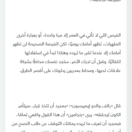
الفرص التي لا تأتي في العمر إلا مرة واحدة، أو بعبارة أخرى
الملهيات، تظهر أمامك يوميًا، لكن الفرصة الصحيحة لن تظهر
أمامك إلا عندما تقرر ما تريده وهكذا تبدأ في استغلالها
انتقائيًا. وقبل أن تدرك الأمر، ستجد نفسك محاطًا بشبكة
علاقات تحبها، ومحاط بمدربين يدلونك على أقصر الطرق.
قال «رالف والدو إيميرسون»: «بمجرد أن تتخذ قرار، سيتآمر
الكون ليحققه». يرى «بنجامين» أن هذا القول واقعي تمامًا،
فبمجرد أن تعرف ما تريده يمكنك التوقف عن طلب النصح من
أي شخص، ويمكنك تنقيح الصخب اللامتناهي من حولك،