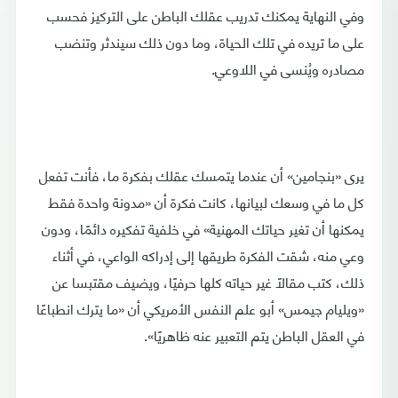
وفي النهاية يمكنك تدريب عقلك الباطن على التركيز فحسب
على ما تريده في تلك الحياة، وما دون ذلك سيندثر وتنضب
مصادره ويُنسى في اللاوعي.
يرى «بنجامين» أن عندما يتمسك عقلك بفكرة ما، فأنت تفعل
كل ما في وسعك لبيانها، كانت فكرة أن «مدونة واحدة فقط
يمكنها أن تغير حياتك المهنية» في خلفية تفكيره دائمًا، ودون
وعي منه، شقت الفكرة طريقها إلى إدراكه الواعي، في أثناء
ذلك، كتب مقالًا غير حياته كلها حرفيًا، ويضيف مقتبسا عن
«ويليام جيمس» أبو علم النفس الأمريكي أن «ما يترك انطباعًا
في العقل الباطن يتم التعبير عنه ظاهريًا».