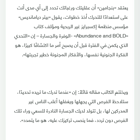
يعتقد «بنجامين» أن عقليتك ورغباتك تحدد إلى أي مدى أنت
على استعدادًا للتحرك أخذ خطوات، يقول «بيتر ديامانديس»
مؤسس منظمة إكسبرايز غير الربحية ومؤلف كتاب
«Abundance and BOLD» -الوفرة والجسارة – إن «التحدي
الذي يكمن في الفترة قبل أن يصبح أمر ما اكتشافًا كبيرًا، هو
الفكرة الجنونية نفسها، والأفكار المجنونة خطير تجربتها».
ويختتم الكاتب مقاله قائلًا: إن «عندما تدرك ما تريده تحديدًا،
ستلاحظ الفرص التي يجهلها ويغفلها أغلب الناس غير
المدركين لها، بل تتولد لديك الجسارة النادرة للسعي وراء تلك
الفرص دون تردد، فما ينصب تركيزك عليه، هو ما يتمدد».